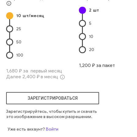
магазин
отдел
торговый центр
размытый
большой
info_outline
2
шт
площадь
боке
глубина
абстрактный
белый
10
шт/месяц
5
25
10
50
20
100
1,200
₽ за пакет
1,680
₽ за первый месяц
Далее
2,400
₽ в месяц
info_outline
ЗАРЕГИСТРИРОВАТЬСЯ
Зарегистрируйтесь, чтобы купить и скачать
это изображение в высоком разрешении.
Уже есть аккаунт?
Войти