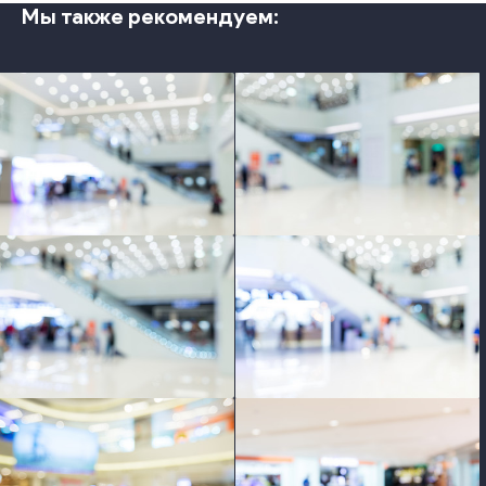
Мы также рекомендуем:
photo
photo
photo
photo