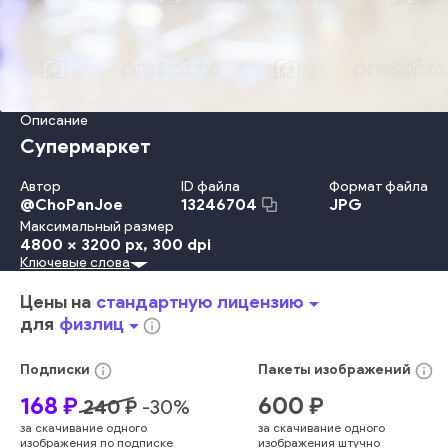
Описание
Супермаркет
Автор
ID файла
Формат файла
@
ChoPanJoe
JPG
13246704
Максимальный размер
4800 x 3200 px
, 300 dpi
Ключевые слова
Мода
Путешествовать
Перевозка
Ходьба
В Помещении
Дизайн
Офис
Вход
Рынок
Клиент
Центр
Цены на
стандартную лицензию
arrow_drop_down
Ходьба По Магазинам
Магазин
Розничная Торговля
для
физлиц
arrow_drop_down
info_outline
Коридор
Пассажир
Станция
Космос
Багаж
Фоновые Изображения
Аэропорт
Ворота
Не В Фокусе
info_outline
info_outline
Подписки
Пакеты
изображений
Люди Путешествуют
Торговый Центр
Прихожая
Бизнес
168
₽
600
₽
240
₽
-
30
%
Предыстория
Архитектура
Большой Город
Люди
яркий
за скачивание одного
за скачивание одного
интерьер
городской
внутри
этаж
свет
занятый
пятно
изображения по подписке
изображения штучно