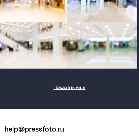
photo
photo
photo
photo
Показать еще
help@pressfoto.ru