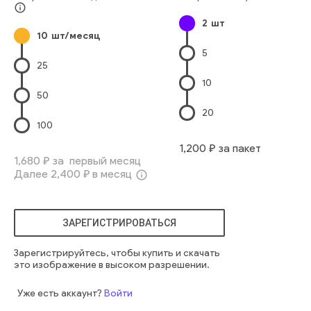
Городская Жизнь
Офисное Здание
Стекло
Бизнес
info_outline
2
шт
Архитектура
Большой Город
Люди
человек
10
шт/месяц
современный
мужчина
старый
активный
зрелый
5
возраст
работник
предприниматель
идти
пенсионер
25
выход
10
50
20
100
1,200
₽ за пакет
1,680
₽ за первый месяц
Далее
2,400
₽ в месяц
info_outline
ЗАРЕГИСТРИРОВАТЬСЯ
Зарегистрируйтесь, чтобы купить и скачать
это изображение в высоком разрешении.
Уже есть аккаунт?
Войти