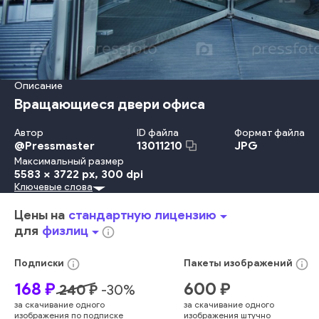
Описание
Вращающиеся двери офиса
Автор
ID файла
Формат файла
@
Pressmaster
JPG
13011210
Максимальный размер
5583 x 3722 px
, 300 dpi
Ключевые слова
На Открытом Воздухе
Костюм
Путешествовать
Ходьба
В Помещении
Отель
Офис
Европа - Континент
Цены на
стандартную лицензию
arrow_drop_down
Вестибюль
Движение
Отражение
Вход
Сталь
для
физлиц
arrow_drop_down
info_outline
Бизнесмен
Менеджер
Предприниматель
Окно
Центр
Дверь
Коридор
Станция
Работник Умственного Труда
info_outline
info_outline
Подписки
Пакеты
изображений
Входить
Отъезд
Праздничная Одежда
Покрытие Пола
168
₽
600
₽
240
₽
-
30
%
Германия
Городское Место Действия
за скачивание одного
за скачивание одного
Внешний Вид Здания
Структура Здания
Без Людей
изображения по подписке
изображения штучно