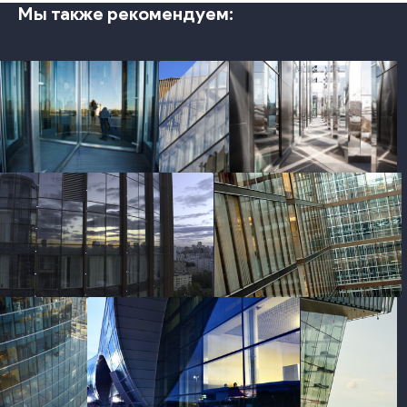
Мы также рекомендуем:
photo
photo
photo
photo
photo