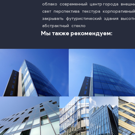
облако
современный
центр города
внешни
свет
перспектива
текстура
корпоративный
закрывать
футуристический
здания
высот
абстрактный
стекло
Мы также рекомендуем:
photo
photo