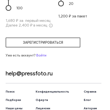
20
100
1,200
₽ за пакет
1,680
₽ за первый месяц
Далее
2,400
₽ в месяц
info_outline
ЗАРЕГИСТРИРОВАТЬСЯ
Уже есть аккаунт?
Войти
help@pressfoto.ru
Поиск
Конфиденциальность
Справка
Подборки
Оферта
Блог
Наши цены
Лицензии
Авторам