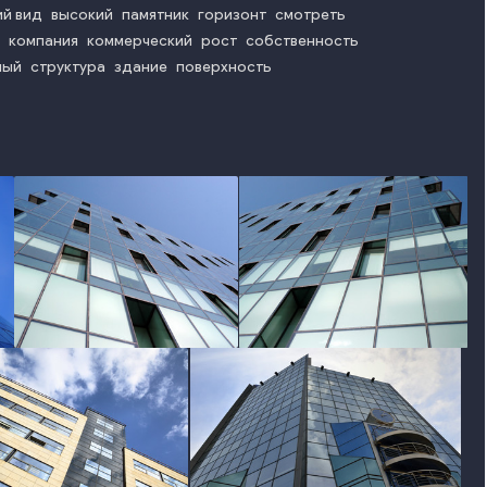
й вид
высокий
памятник
горизонт
смотреть
компания
коммерческий
рост
собственность
ный
структура
здание
поверхность
photo
photo