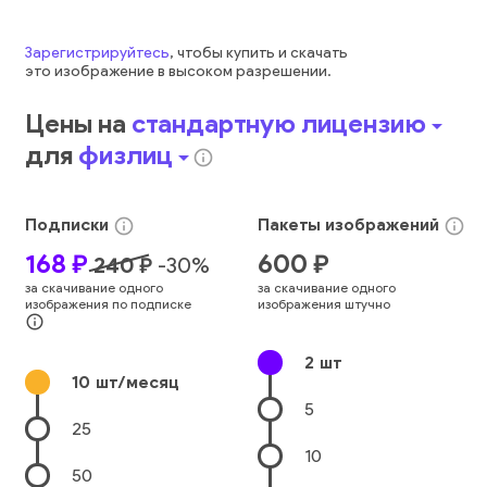
Зарегистрируйтесь
, чтобы купить и скачать
это
изображение
в высоком разрешении.
Цены на
стандартную лицензию
arrow_drop_down
для
физлиц
arrow_drop_down
info_outline
Подписки
Пакеты
изображений
info_outline
info_outline
168
₽
600
₽
240
₽
-
30
%
за скачивание одного
за скачивание одного
изображения по подписке
изображения штучно
info_outline
2
шт
10
шт/месяц
5
25
10
50