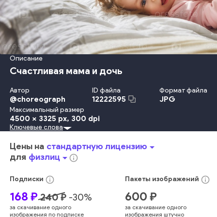
Описание
Счастливая мама и дочь
Автор
ID файла
Формат файла
@
choreograph
JPG
12222595
Максимальный размер
4500 x 3325 px
, 300 dpi
Ключевые слова
Красота
Travel Locations
Младенец
Ребёнок
Невинность
Детство
Забота
Счастье
Потомок
Спать
Цены на
стандартную лицензию
arrow_drop_down
Отдых
Веселье
Взрослый
Улыбаться
Женщины
для
физлиц
arrow_drop_down
info_outline
Образ Жизни
Девочки
Любовь
Семья
Держать
День
Мать
Родитель
Дочь
Женский Пол
В Помещении
info_outline
info_outline
Подписки
Пакеты
изображений
Радость
Интерьер Дома
Молодой Возраст
Играть
168
₽
600
₽
240
₽
-
30
%
Наслаждение
Близость
Обнимать
Малыш
Сын
за скачивание одного
за скачивание одного
Любящий
Взаимосвязь
Кровать
Спальня
Мальчики
изображения по подписке
изображения штучно