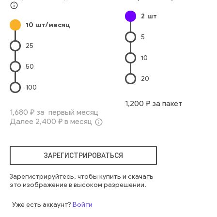
Домашнее Помещение
Два Человека
Домашний Быт
info_outline
2
шт
Лежать
Восточный Ethnicity
10
шт/месяц
Европейского Происхождения
Девочки-Младенцы
5
Японского Происхождения
девочка
милый
маленький
25
европеец
маленький
веселый
женщина
довольно
10
счастливый
здоровый
комната
привлекательный
мама
50
радостный
милый
смеяться
смешно
очаровательный
20
ребенок
обнимать
воспитание детей
звучит
мама
100
1,200
₽ за пакет
1,680
₽ за первый месяц
Далее
2,400
₽ в месяц
info_outline
ЗАРЕГИСТРИРОВАТЬСЯ
Зарегистрируйтесь, чтобы купить и скачать
это изображение в высоком разрешении.
Уже есть аккаунт?
Войти