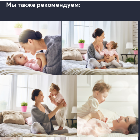
Мы также рекомендуем:
photo
photo
photo
photo