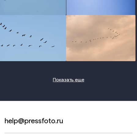
photo
photo
photo
photo
Показать еще
help@pressfoto.ru