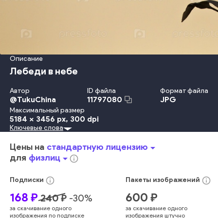
Описание
Лебеди в небе
Автор
ID файла
Формат файла
@
TukuChina
JPG
11797080
Максимальный размер
5184 x 3456 px
, 300 dpi
Ключевые слова
Лето
Природа
На Открытом Воздухе
Небо
Свобода
Туризм
Животное
Летать
Закат Солнца
Дикая Природа
Цены на
стандартную лицензию
arrow_drop_down
Птица
Перо
Самолёт
Вечерние Сумерки
Лебедь
Чайка
для
физлиц
arrow_drop_down
info_outline
Цветное Изображение
Животные В Дикой Природе
Красота В Природе
Туристическое Направление
info_outline
info_outline
Подписки
Пакеты
изображений
Миграция
Птичья Стая
Группа Животных
168
₽
600
₽
240
₽
-
30
%
Крыло Животного
крупный план
парк
горизонтальный
за скачивание одного
за скачивание одного
крыло
китай
лебединое озеро
провинция ханан
изображения по подписке
изображения штучно