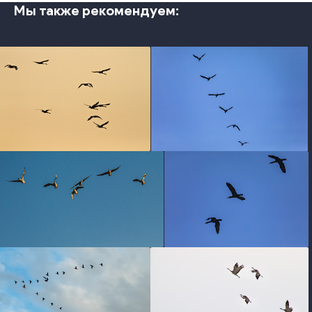
Мы также рекомендуем:
photo
photo
photo
photo