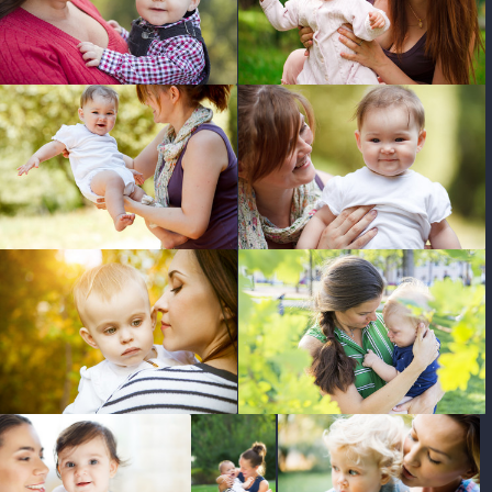
photo
photo
photo
photo
photo
photo