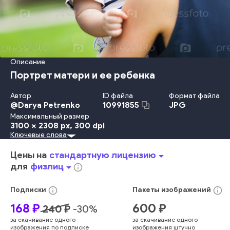
Описание
Портрет матери и ее ребенка
Автор
ID файла
Формат файла
@
Darya Petrenko
JPG
10991855
Максимальный размер
3100 x 2308 px
, 300 dpi
Ключевые слова
Красота
Travel Locations
Младенец
Ребёнок
Невинность
Детство
Забота
Счастье
Потомок
Веселье
Цены на
стандартную лицензию
arrow_drop_down
Взрослый
Улыбаться
Лето
Женщины
Природа
для
физлиц
arrow_drop_down
info_outline
На Открытом Воздухе
Смотреть
Образ Жизни
Любовь
Лес
Трава
Семья
Держать
День
Мать
Родитель
Дочь
info_outline
info_outline
Подписки
Пакеты
изображений
Женский Пол
Радость
Молодой Возраст
Весна
Играть
168
₽
600
₽
240
₽
-
30
%
Наслаждение
Близость
Обнимать
Малыш
Сын
за скачивание одного
за скачивание одного
Любящий
Взаимосвязь
Закат Солнца
Мужской Пол
изображения по подписке
изображения штучно