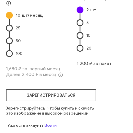
Весна
Мальчики
Два Человека
Повседневная Одежда
info_outline
2
шт
Европейского Происхождения
Зелёный
10
шт/месяц
Положительная Эмоция
Парк
девочка
два
блондинка
5
милый
маленький
лицо
европеец
маленький
веселый
25
женщина
улыбка
счастливый
парк
открытый
мама
10
вместе
природный
свет
крупный план
положительный
50
ребенок
родительство
воспитание детей
целовать
20
100
1,200
₽ за пакет
1,680
₽ за первый месяц
Далее
2,400
₽ в месяц
info_outline
ЗАРЕГИСТРИРОВАТЬСЯ
Зарегистрируйтесь, чтобы купить и скачать
это изображение в высоком разрешении.
Уже есть аккаунт?
Войти