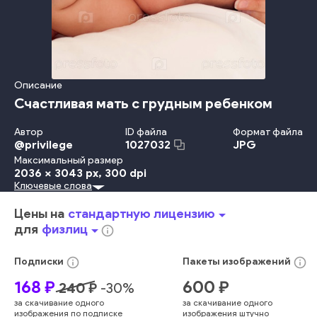
Описание
Счастливая мать с грудным ребенком
Автор
ID файла
Формат файла
@
privilege
JPG
1027032
Максимальный размер
2036 x 3043 px
, 300 dpi
Ключевые слова
Белый Фон
Красота
Travel Locations
Младенец
Ребёнок
Невинность
Детство
Забота
Счастье
Изолированный
Цены на
стандартную лицензию
arrow_drop_down
Улыбаться
Смотреть
Образ Жизни
Девочки
Любовь
для
физлиц
arrow_drop_down
info_outline
Семья
Мать
Родитель
Женский Пол
В Помещении
Радость
Близость
Кровать
Мужской Пол
Мальчики
info_outline
info_outline
Подписки
Пакеты
изображений
Студийная Фотография
Здоровый Образ Жизни
168
₽
600
₽
240
₽
-
30
%
Один Человек
Лицо Человека
Смотреть В Объектив
за скачивание одного
за скачивание одного
Выражение Лица
Лежать
Европейского Происхождения
изображения по подписке
изображения штучно