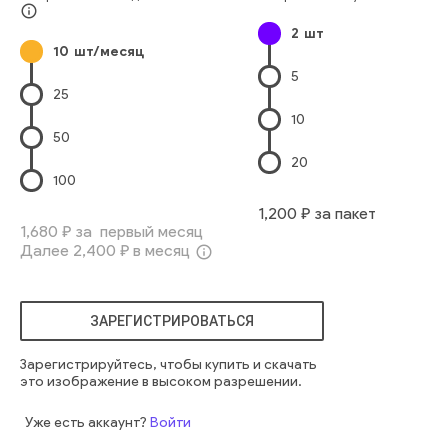
Положительная Эмоция
Lifestyle
Младенцы И Дети
люди
info_outline
2
шт
женщина
портрет
довольный
смотрящий
счастливый
10
шт/месяц
рука
метафора
вместе
улыбка
улыбающийся
5
изолированный
человеческий
держащий
лицо
жизнь
25
изоляция
улыбаться
открытый
любовь
эмоция
детство
10
семья
здоровый
два
маленький
европейский
50
младенец
рот
семейный
мама
мать
дитя
родитель
20
вдвоем
влюбленный
дети
молодость
дочь
единство
100
материнство
европеец
дочка
грудной
материнский
1,200
₽ за пакет
мать и дитя
прижиматься
маленький ребенок
1,680
₽ за первый месяц
Далее
2,400
₽ в месяц
info_outline
ЗАРЕГИСТРИРОВАТЬСЯ
Зарегистрируйтесь, чтобы купить и скачать
это изображение в высоком разрешении.
Уже есть аккаунт?
Войти