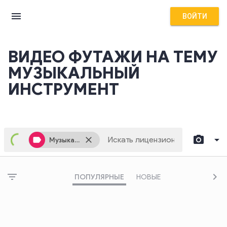
menu
ВОЙТИ
ВИДЕО ФУТАЖИ НА ТЕМУ
МУЗЫКАЛЬНЫЙ
ИНСТРУМЕНТ
camera_alt
arrow_drop_down
label
close
Музыкальный Инструмент
filter_list
chevron_right
file_upload
ПОПУЛЯРНЫЕ
НОВЫЕ
Кликните здесь, чтобы выбрать изображение или перетащите его сюда