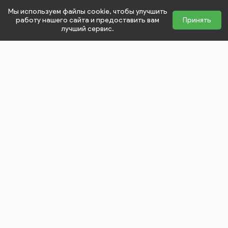
Мы используем файлы cookie, чтобы улучшить
работу нашего сайта и предоставить вам
Принять
лучший сервис.
Меню сайта
play_arrow
Фото
Контент
play_arrow
Поиск
Правововые документы
play_arrow
Видео
Конфиденциальность
Контакты
play_arrow
Подборки
Вектор
Справка
Оферта
Наши цены