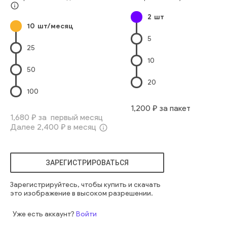
Длинные Волосы
Городское Место Действия
info_outline
2
шт
Молодые Женщины
Городская Жизнь
10
шт/месяц
Каштановые Волосы
Торговый Центр
5
Повседневная Одежда
Европейского Происхождения
25
Коммерческая Деятельность
Разглядывать Витрины
10
люди
девушка
красивая
брюнетка
магазин
покупать
50
отдых
распродажа
покупки
шопинг
жакет
20
длинные волосы
пакеты
торговый центр
100
взрослые люди
молодая женщина
вьющиеся волосы
1,200
₽ за пакет
1,680
₽ за первый месяц
Далее
2,400
₽ в месяц
info_outline
ЗАРЕГИСТРИРОВАТЬСЯ
Зарегистрируйтесь, чтобы купить и скачать
это изображение в высоком разрешении.
Уже есть аккаунт?
Войти