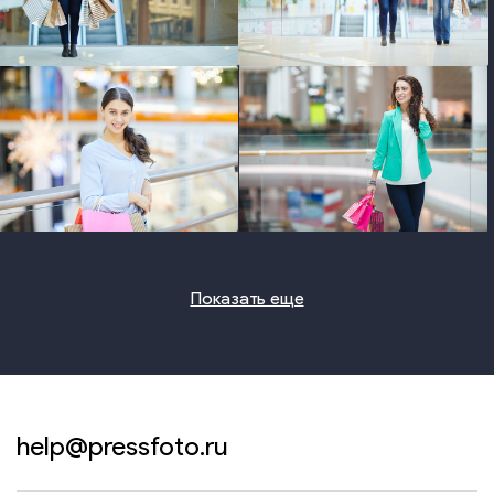
photo
photo
photo
photo
Показать еще
help@pressfoto.ru