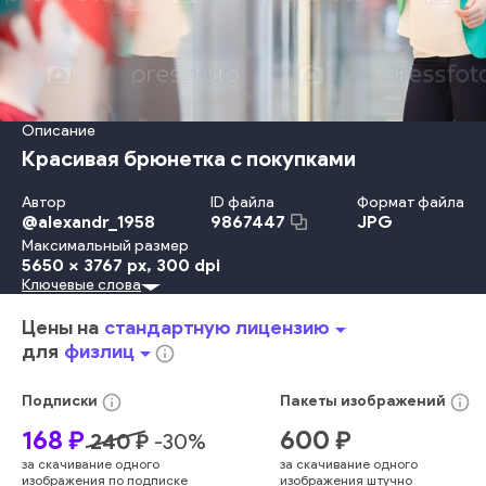
Описание
Красивая брюнетка с покупками
Автор
ID файла
Формат файла
@
alexandr_1958
JPG
9867447
Максимальный размер
5650 x 3767 px
, 300 dpi
Ключевые слова
Одежда
Красота
Мода
Счастье
Веселье
Взрослый
Улыбаться
Женщины
На Открытом Воздухе
Цены на
стандартную лицензию
arrow_drop_down
Образ Жизни
Элегантность
Стоять
Держать
Ходьба
для
физлиц
arrow_drop_down
info_outline
Женский Пол
Радость
Молодой Возраст
Подарок
Наслаждение
Распродажа
Клиент
Нести
info_outline
info_outline
Подписки
Пакеты
изображений
Ходьба По Магазинам
Сумка - Ёмкость Для Переноски
168
₽
600
₽
240
₽
-
30
%
Магазин
Покупать
Розничная Торговля
Бутик
за скачивание одного
за скачивание одного
Консюмеризм
Хозяйственная Сумка
Один Человек
изображения по подписке
изображения штучно