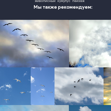
живописный
кумулус
пейзаж
Мы также рекомендуем:
photo
photo
photo
photo
photo