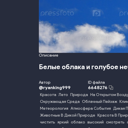
Описание
Белые облака и голубое н
Автор
ID файла
@
ryanking999
6648276
Красота
Лето
Природа
На Открытом Возд
Окружающая Среда
Облачный Пейзаж
Кли
Метеорология
Атмосфера События
Дикая 
Животные В Дикой Природе
Красота В При
чистить
яркий
облако
высокий
смотреть