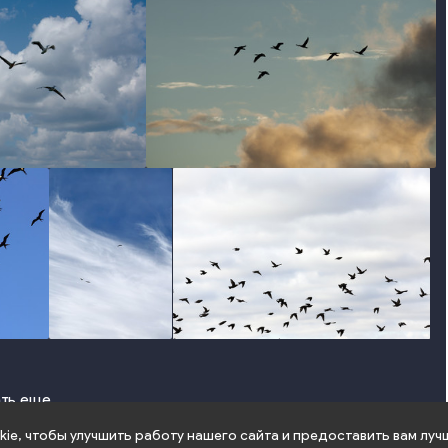
o
photo
photo
photo
ть еще
ie, чтобы улучшить работу нашего сайта и предоставить вам луч