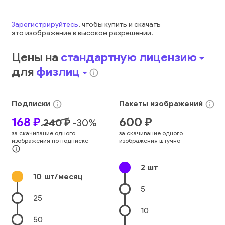
Зарегистрируйтесь
, чтобы купить и скачать
это
изображение
в высоком разрешении.
Цены на
стандартную лицензию
arrow_drop_down
для
физлиц
arrow_drop_down
info_outline
Подписки
Пакеты
изображений
info_outline
info_outline
168
₽
600
₽
240
₽
-
30
%
за скачивание одного
за скачивание одного
изображения по подписке
изображения штучно
info_outline
2
шт
10
шт/месяц
5
25
10
50