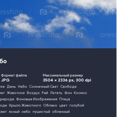
ебо
Формат файла
Максимальный размер
JPG
3504 x 2336 px
, 300 dpi
ухе
День
Небо
Солнечный Свет
Свобода
мат
Животное
Воздух
Рай
Летать
Фон
Космос
Природа
Фоновые Изображения
Птица
роде
Крыло Животного
Облако
цвет
голубой
свет
ясный
небо
пушистый
облачный