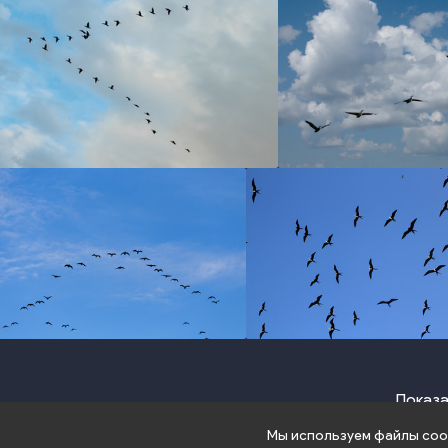
photo
phot
photo
photo
Показа
Мы используем файлы cook