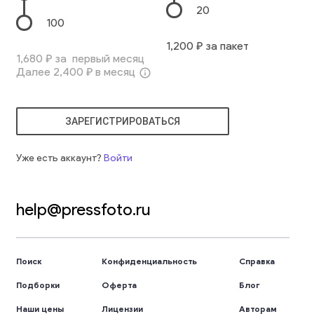
20
100
1,200
₽ за пакет
1,680
₽ за первый месяц
Далее
2,400
₽ в месяц
info_outline
ЗАРЕГИСТРИРОВАТЬСЯ
Уже есть аккаунт?
Войти
help@pressfoto.ru
Поиск
Конфиденциальность
Справка
Подборки
Оферта
Блог
Наши цены
Лицензии
Авторам