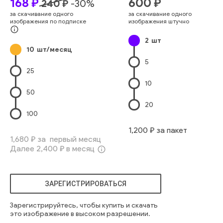
168
₽
600
₽
240
₽
-
30
%
за скачивание одного
за скачивание одного
изображения по подписке
изображения штучно
info_outline
2
шт
10
шт/месяц
5
25
10
50
20
100
1,200
₽ за пакет
1,680
₽ за первый месяц
Далее
2,400
₽ в месяц
info_outline
ЗАРЕГИСТРИРОВАТЬСЯ
Зарегистрируйтесь, чтобы купить и скачать
это изображение в высоком разрешении.