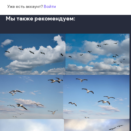
Уже есть аккаунт?
Войти
Мы также рекомендуем:
photo
photo
photo
photo