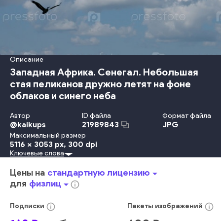
Описание
Западная Африка. Сенегал. Небольшая
стая пеликанов дружно летят на фоне
облаков и синего неба
Автор
ID файла
Формат файла
@
kaikups
JPG
21989843
Максимальный размер
5116 x 3053 px
, 300 dpi
Ключевые слова
синий
животное
летающий
природа
Цены на
стандартную лицензию
arrow_drop_down
для
физлиц
arrow_drop_down
info_outline
info_outline
info_outline
Подписки
Пакеты
изображений