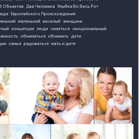
В Объектив
Два Человека
Улыбка Во Весь Рот
ежда
Европейского Происхождения
ленький
маленький
веселый
женщина
тный
концепция
люди
смеяться
эмоциональный
занность
обниматься
обнимать
дети
ции
семья
радоваться
мать и дитя
photo
photo