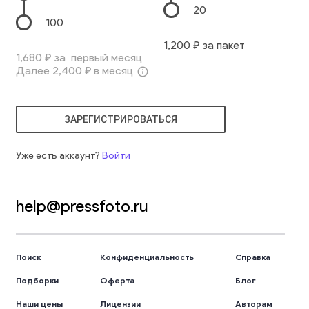
20
100
1,200
₽ за пакет
1,680
₽ за первый месяц
Далее
2,400
₽ в месяц
info_outline
ЗАРЕГИСТРИРОВАТЬСЯ
Уже есть аккаунт?
Войти
help@pressfoto.ru
Поиск
Конфиденциальность
Справка
Подборки
Оферта
Блог
Наши цены
Лицензии
Авторам