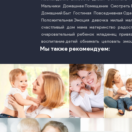
Мальчики
Домашнее Помещение
Смотреть 
Домашний Быт
Гостиная
Повседневная Од
Положительная Эмоция
девочка
милый
ма
счастливый
дом
мама
материнство
радос
очаровательный
ребенок
младенец
привя
воспитание детей
обнимать
целовать
эмо
Мы также рекомендуем:
photo
photo
photo