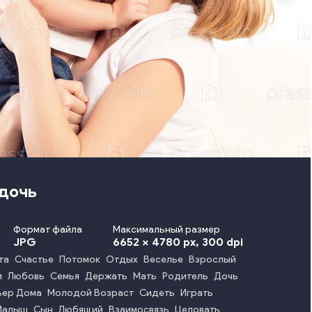
 дочь
Формат файла
Максимальный размер
JPG
6652 x 4780 px
, 300 dpi
та
Счастье
Потомок
Отдых
Веселье
Взрослый
и
Любовь
Семья
Держать
Мать
Родитель
Дочь
ьер Дома
Молодой Возраст
Сидеть
Играть
Малыш
Сын
Любящий
Взаимосвязь
Целовать