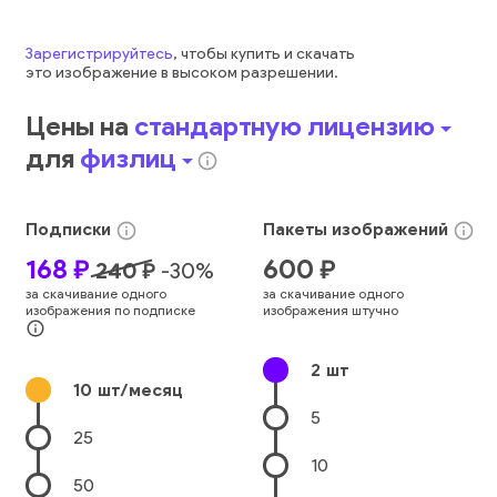
Зарегистрируйтесь
, чтобы купить и скачать
это
изображение
в высоком разрешении.
Цены на
стандартную лицензию
arrow_drop_down
для
физлиц
arrow_drop_down
info_outline
Подписки
Пакеты
изображений
info_outline
info_outline
168
₽
600
₽
240
₽
-
30
%
за скачивание одного
за скачивание одного
изображения по подписке
изображения штучно
info_outline
2
шт
10
шт/месяц
5
25
10
50