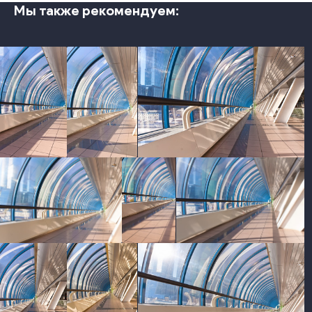
Мы также рекомендуем:
photo
photo
photo
photo
photo
photo