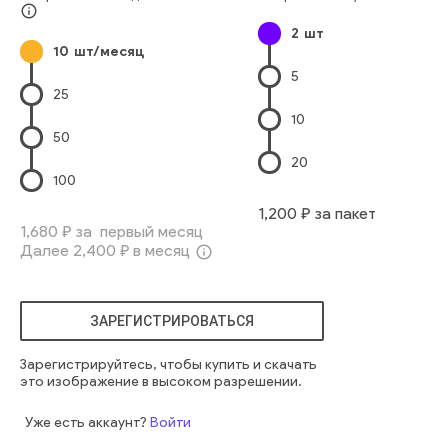
построенный
угасание
футуристический
info_outline
2
шт
10
шт/месяц
5
25
10
50
20
100
1,200
₽ за пакет
1,680
₽ за первый месяц
Далее
2,400
₽ в месяц
info_outline
ЗАРЕГИСТРИРОВАТЬСЯ
Зарегистрируйтесь, чтобы купить и скачать
это изображение в высоком разрешении.
Уже есть аккаунт?
Войти