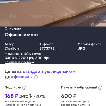
Описание
Офисный мост
Автор
ID файла
Формат файла
@
sailorr
JPG
5773792
Максимальный размер
3300 x 2200 px
, 300 dpi
Ключевые слова
Перевозка
День
Россия
В Помещении
Солнечный Свет
Офис
Крыша
Отражение
Сталь
Окно
Коридор
Цены на
стандартную лицензию
arrow_drop_down
Потолок
Станция
Фоновые Изображения
Аэропорт
для
физлиц
arrow_drop_down
info_outline
Покрытие Пола
Москва
Городское Место Действия
Структура Здания
Исчезающая Точка
info_outline
info_outline
Подписки
Пакеты
изображений
Строительная Отрасль
Стекло
голубой
сцена
168
₽
600
₽
240
₽
-
30
%
современный
городской
современный
этаж
концепция
за скачивание одного
за скачивание одного
перспектива
мост
построенный
угасание
изображения по подписке
изображения штучно