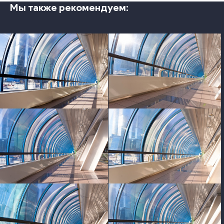
Мы также рекомендуем:
photo
photo
photo
photo