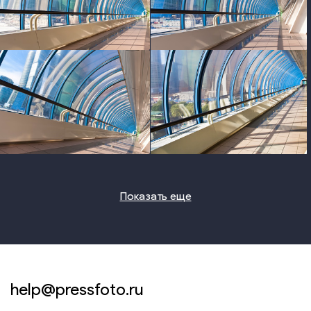
photo
photo
photo
photo
Показать еще
help@pressfoto.ru