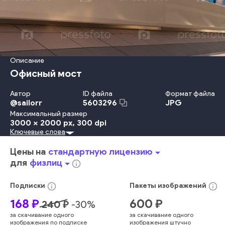
Описание
Офисный мост
Автор
ID файла
Формат файла
@
sailorr
JPG
5603296
Максимальный размер
3000 x 2000 px
, 300 dpi
Ключевые слова
Металл
Перевозка
День
Россия
В Помещении
Солнечный Свет
Офис
Крыша
Отражение
Сталь
Окно
Цены на
стандартную лицензию
arrow_drop_down
Коридор
Потолок
Станция
Фоновые Изображения
для
физлиц
arrow_drop_down
info_outline
Аэропорт
Покрытие Пола
Москва
Тоннель
Городское Место Действия
Структура Здания
Без Людей
info_outline
info_outline
Подписки
Пакеты
изображений
Офисное Здание
Торговый Центр
Прихожая
168
₽
600
₽
240
₽
-
30
%
Строительная Отрасль
Геометрическая Форма
за скачивание одного
за скачивание одного
Пешеходная Дорожка
Стекло
Фитц Холл
голубой
изображения по подписке
изображения штучно