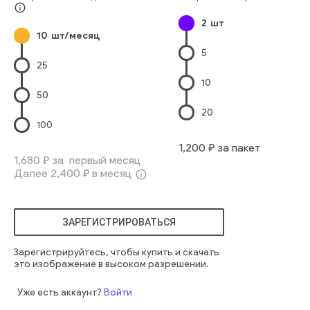
сцена
современный
городской
современный
этаж
info_outline
2
шт
концепция
перспектива
архитектура
интерьер
мост
10
шт/месяц
построенный
угасание
футуристический
5
бизнес интерьер
25
10
50
20
100
1,200
₽ за пакет
1,680
₽ за первый месяц
Далее
2,400
₽ в месяц
info_outline
ЗАРЕГИСТРИРОВАТЬСЯ
Зарегистрируйтесь, чтобы купить и скачать
это изображение в высоком разрешении.
Уже есть аккаунт?
Войти