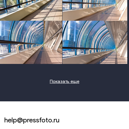
photo
photo
photo
photo
Показать еще
help@pressfoto.ru