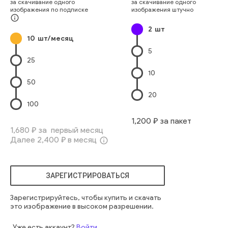
за скачивание одного
за скачивание одного
голубой
небо
светлый
здание
внешний
аэропорт
изображения по подписке
изображения штучно
стекло
прозрачный
материал
дневной
info_outline
2
шт
архитектурный деталь
10
шт/месяц
5
25
10
50
20
100
1,200
₽ за пакет
1,680
₽ за первый месяц
Далее
2,400
₽ в месяц
info_outline
ЗАРЕГИСТРИРОВАТЬСЯ
Зарегистрируйтесь, чтобы купить и скачать
это изображение в высоком разрешении.
Уже есть аккаунт?
Войти