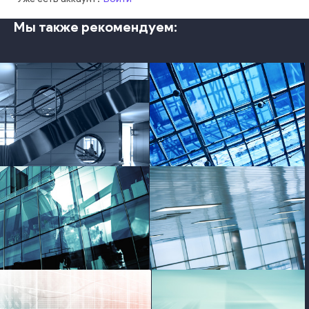
Мы также рекомендуем:
photo
photo
photo
photo