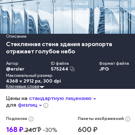
Описание
Стеклянная стена здания аэропорта
отражает голубое небо
Автор
ID файла
Формат файла
@
ersler
JPG
575244
Максимальный размер
4368 x 2912 px
, 300 dpi
Ключевые слова
На Открытом Воздухе
В Помещении
Небо
Дизайн
Отражение
Узор
Сталь
Окно
Прозрачный
Цены на
стандартную лицензию
arrow_drop_down
Фоновые Изображения
Фасад
Небоскрёб
для
физлиц
arrow_drop_down
info_outline
Городское Место Действия
Внешний Вид Здания
Структура Здания
Без Людей
Офисное Здание
info_outline
info_outline
Подписки
Пакеты
изображений
Строительная Отрасль
Геометрическая Форма
Стекло
168
₽
600
₽
240
₽
-
30
%
стена
архитектура
отражение
стеклянный
день