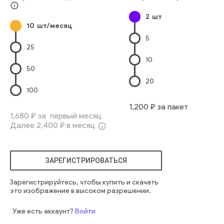
Бизнес-Центр
Строительная Отрасль
info_outline
2
шт
Архитектура И Здания
Линия Горизонта
Стекло
Свет
10
шт/месяц
Высокий
голубой
современный
открытый
5
привлекательный
работа
городской
внешний вид
25
высокий
свет
брюнетка
вверх
стена
корпоративный
10
коммерческий
архитектура
будущее
футуристический
50
городская архитектура
20
100
1,200
₽ за пакет
1,680
₽ за первый месяц
Далее
2,400
₽ в месяц
info_outline
ЗАРЕГИСТРИРОВАТЬСЯ
Зарегистрируйтесь, чтобы купить и скачать
это изображение в высоком разрешении.
Уже есть аккаунт?
Войти