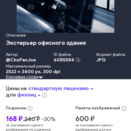
Описание
Экстерьер офисного здания
Автор
ID файла
Формат файла
@
ChoPanJoe
JPG
6085584
Максимальный размер
2522 x 3400 px
, 300 dpi
Ключевые слова
Стиль
На Открытом Воздухе
Металл
Успех
Небо
Дизайн
Офис
Городской Ландшафт - Большой Город
Цены на
стандартную лицензию
arrow_drop_down
Отражение
Сталь
Финансы
Технология
Строительство
для
физлиц
arrow_drop_down
info_outline
Окно
Банк
Ночь
Блокировать
Квартира
Фасад
Иллюминация
Вечерние Сумерки
Небоскрёб
info_outline
info_outline
Подписки
Пакеты
изображений
Городское Место Действия
Внешний Вид Здания
168
₽
600
₽
240
₽
-
30
%
Структура Здания
Без Людей
Городская Жизнь
за скачивание одного
за скачивание одного
Исчезающая Точка
Офисное Здание
Центр Города
изображения по подписке
изображения штучно