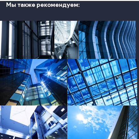
Мы также рекомендуем:
photo
photo
photo
photo
photo