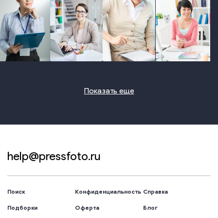
photo
photo
photo
photo
Показать еще
help@pressfoto.ru
Поиск
Конфиденциальность
Справка
Подборки
Оферта
Блог