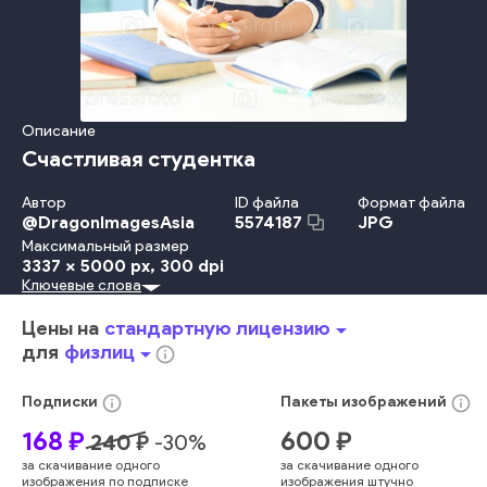
Описание
Счастливая студентка
Автор
ID файла
Формат файла
@
DragonImagesAsia
JPG
5574187
Максимальный размер
3337 x 5000 px
, 300 dpi
Ключевые слова
Красота
Travel Locations
Ребёнок
Счастье
Взрослый
Улыбаться
Женщины
Позирование
Смотреть
Цены на
стандартную лицензию
arrow_drop_down
Образ Жизни
Стоять
Стол
Держать
Деловая Женщина
для
физлиц
arrow_drop_down
info_outline
Женский Пол
В Помещении
Молодой Возраст
Работать
Офис
Сидеть
Креативность
Школа
Образование
info_outline
info_outline
Подписки
Пакеты
изображений
Профессия
Компетентность
Бумага
Ручка Для Письма
168
₽
600
₽
240
₽
-
30
%
Бумажная Работа
Писать
Обучение
Студент
Учиться
за скачивание одного
за скачивание одного
Интеллект
Университет
Карандаш
Письменный Стол
изображения по подписке
изображения штучно