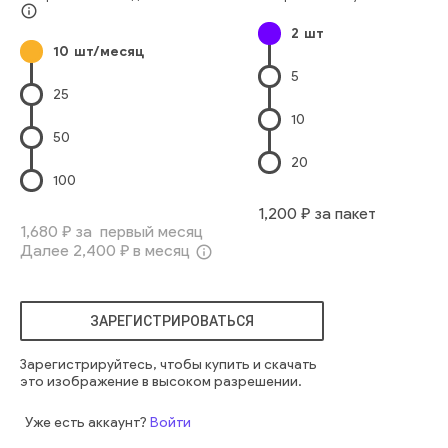
Молодые Женщины
Смотреть В Объектив
info_outline
2
шт
Только Одна Женщина
Каштановые Волосы
10
шт/месяц
Восточный Ethnicity
Повседневная Одежда
Зелёный
5
Парк
зеленый
человек
веселый
яркий
женщина
парк
25
современный
случайный
один
привлекательный
10
одиночный
умный
вертикальный
исследование
умный
50
колледж
учиться
блокнот
знание
азиатский
20
очаровательный
взгляд
читатель
продолжающийся
100
молодой
прилежный
летнее время
уни
зубчатый
1,200
₽ за пакет
вьетнамский
полудлинный
высшее образование
1,680
₽ за первый месяц
Далее
2,400
₽ в месяц
info_outline
ЗАРЕГИСТРИРОВАТЬСЯ
Зарегистрируйтесь, чтобы купить и скачать
это изображение в высоком разрешении.
Уже есть аккаунт?
Войти