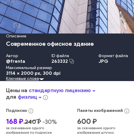
Описание
Современное офисное здание
Автор
ID файла
Формат файла
@
frenta
JPG
263332
Максимальный размер
3114 x 2000 px
, 300 dpi
Ключевые слова
На Открытом Воздухе
День
Небо
Городской Ландшафт - Большой Город
Отражение
Цены на
стандартную лицензию
arrow_drop_down
Сталь
Окно
Квартира
Фасад
Небоскрёб
для
физлиц
arrow_drop_down
info_outline
Городское Место Действия
Внешний Вид Здания
Структура Здания
Без Людей
Городская Жизнь
info_outline
info_outline
Подписки
Пакеты
изображений
Офисное Здание
Центр Города
Строительная Отрасль
168
₽
600
₽
240
₽
-
30
%
Стекло
облака
современный
архитектура
стеклянный
за скачивание одного
за скачивание одного
новый
окно
небо
офисный
здание
пейзаж
город
изображения по подписке
изображения штучно