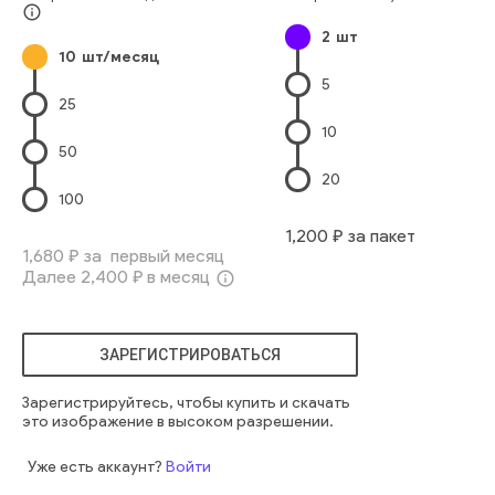
городской
дом
фасад
современное
высокий
нежилой
info_outline
2
шт
многоэтажный
офисное
высотное
модерн
высокое
10
шт/месяц
бизнес центр
5
25
10
50
20
100
1,200
₽ за пакет
1,680
₽ за первый месяц
Далее
2,400
₽ в месяц
info_outline
ЗАРЕГИСТРИРОВАТЬСЯ
Зарегистрируйтесь, чтобы купить и скачать
это изображение в высоком разрешении.
Уже есть аккаунт?
Войти