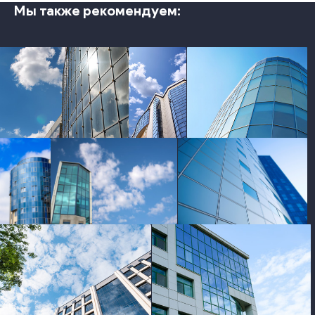
Мы также рекомендуем:
photo
photo
photo
photo
photo
photo