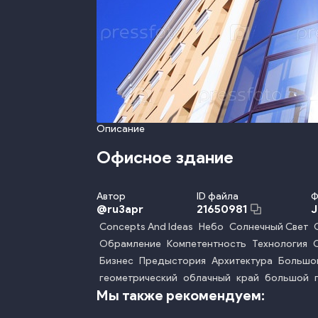
Описание
Офисное здание
Автор
ID файла
Ф
@
ru3apr
21650981
Concepts And Ideas
Небо
Солнечный Свет
Обрамление
Компетентность
Технология
Бизнес
Предыстория
Архитектура
Большо
геометрический
облачный
край
большой
Мы также рекомендуем: