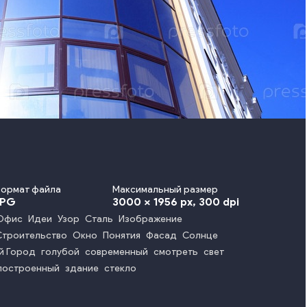
ормат файла
Максимальный размер
JPG
3000 x 1956 px
, 300 dpi
Офис
Идеи
Узор
Сталь
Изображение
Строительство
Окно
Понятия
Фасад
Солнце
й Город
голубой
современный
смотреть
свет
построенный
здание
стекло