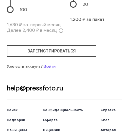
20
100
1,200
₽ за пакет
1,680
₽ за первый месяц
Далее
2,400
₽ в месяц
info_outline
ЗАРЕГИСТРИРОВАТЬСЯ
Уже есть аккаунт?
Войти
help@pressfoto.ru
Поиск
Конфиденциальность
Справка
Подборки
Оферта
Блог
Наши цены
Лицензии
Авторам