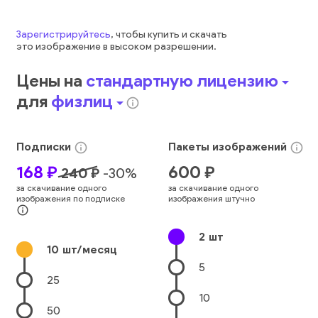
Зарегистрируйтесь
, чтобы купить и скачать
это
изображение
в высоком разрешении.
Цены на
стандартную лицензию
arrow_drop_down
для
физлиц
arrow_drop_down
info_outline
Подписки
Пакеты
изображений
info_outline
info_outline
168
₽
600
₽
240
₽
-
30
%
за скачивание одного
за скачивание одного
изображения по подписке
изображения штучно
info_outline
2
шт
10
шт/месяц
5
25
10
50