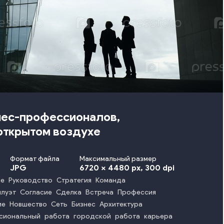
нес-профессионалов,
открытом воздухе
Формат файла
Максимальный размер
JPG
6720 x 4480 px
, 300 dpi
ие
Руководство
Стратегия
Команда
луэт
Согласие
Сделка
Встреча
Профессия
ие
Новшество
Сеть
Бизнес
Архитектура
сиональный
работа
городской
работа
карьера