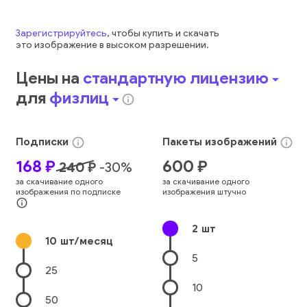
Зарегистрируйтесь
, чтобы купить и скачать
это
изображение
в высоком разрешении.
Цены на
стандартную лицензию
arrow_drop_down
для
физлиц
arrow_drop_down
info_outline
Подписки
Пакеты
изображений
info_outline
info_outline
168
₽
600
₽
240
₽
-
30
%
за скачивание одного
за скачивание одного
изображения по подписке
изображения штучно
info_outline
2
шт
10
шт/месяц
5
25
10
50