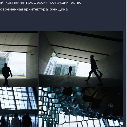
ый
компания
профессия
сотрудничество
овременная архитектура
женщина
o
photo
o
photo