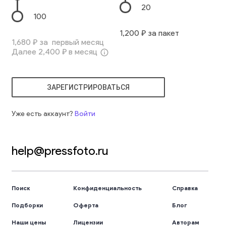
20
100
1,200
₽ за пакет
1,680
₽ за первый месяц
Далее
2,400
₽ в месяц
info_outline
ЗАРЕГИСТРИРОВАТЬСЯ
Уже есть аккаунт?
Войти
help@pressfoto.ru
Поиск
Конфиденциальность
Справка
Подборки
Оферта
Блог
Наши цены
Лицензии
Авторам