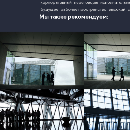
корпоративный
переговоры
исполнительн
будущее
рабочее пространство
высокий
с
Мы также рекомендуем:
photo
phot
photo
phot