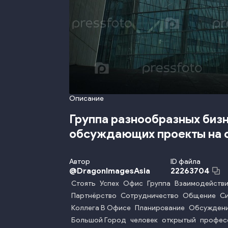
Описание
Группа разнообразных биз
обсуждающих проекты на 
Автор
ID файла
@
DragonImagesAsia
22263704
Стоять
Успех
Офис
Группа
Взаимодейств
Партнёрство
Сотрудничество
Общение
Си
Коллега В Офисе
Планирование
Обсужден
Большой Город
человек
открытый
профес