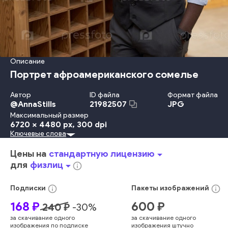
Описание
Портрет афроамериканского сомелье
Автор
ID файла
Формат файла
@
AnnaStills
JPG
21982507
Максимальный размер
6720 x 4480 px
, 300 dpi
Ключевые слова
Успех
Напиток
Бутылка
Алкоголь
Вино
Довольный
Каюта
Винодельня
Вешалка
Сомелье
Портрет
человек
Цены на
стандартную лицензию
arrow_drop_down
улыбка
уверенный
современный
афроамериканец
для
физлиц
arrow_drop_down
info_outline
хранение
посмотрите на камеру
винный погреб
напиток
info_outline
info_outline
Подписки
Пакеты
изображений
168
₽
600
₽
240
₽
-
30
%
за скачивание одного
за скачивание одного
изображения по подписке
изображения штучно