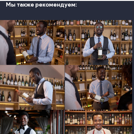
Мы также рекомендуем:
photo
photo
photo
photo