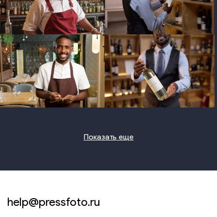
photo
photo
photo
photo
Показать еще
help@pressfoto.ru