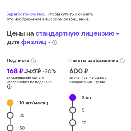
Зарегистрируйтесь
, чтобы купить и скачать
это
изображение
в высоком разрешении.
Цены на
стандартную лицензию
arrow_drop_down
для
физлиц
arrow_drop_down
info_outline
Подписки
Пакеты
изображений
info_outline
info_outline
168
₽
600
₽
240
₽
-
30
%
за скачивание одного
за скачивание одного
изображения по подписке
изображения штучно
info_outline
2
шт
10
шт/месяц
5
25
10
50