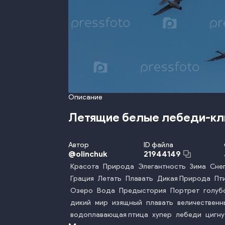
Описание
Летящие белые лебеди-кли
Автор
ID файла
@
olinchuk
21944149
Красота
Природа
Элегантность
Зима
Сне
Грация
Летать
Плавать
Дикая Природа
Пт
Озеро
Вода
Предыстория
Портрет
голуб
дикий
мир
изящный
плавать
величественн
водоплавающая птица
хупер
лебеди
цигну