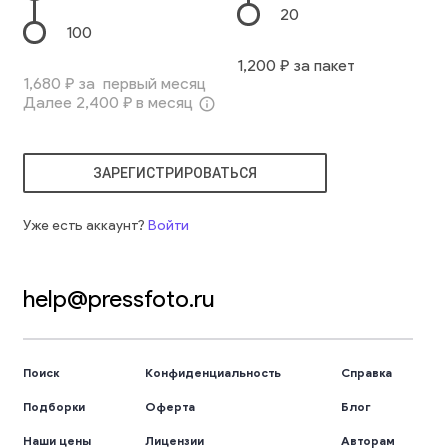
20
100
1,200
₽ за пакет
1,680
₽ за первый месяц
Далее
2,400
₽ в месяц
info_outline
ЗАРЕГИСТРИРОВАТЬСЯ
Уже есть аккаунт?
Войти
help@pressfoto.ru
Поиск
Конфиденциальность
Справка
Подборки
Оферта
Блог
Наши цены
Лицензии
Авторам