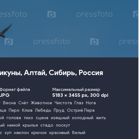
куны, Алтай, Сибирь, Россия
Формат файла
Максимальный размер
JPG
5183 x 3455 px
, 300 dpi
г
Весна
Счёт
Животное
Чистота
Глаз
Нога
ица
Перо
Клюв
Лебедь
Пруд
Остриё Пера
ой
голова
тихо
сцена
изящный
холодный
жить
ый
немой
крылья
стадо
лоскут
с
хуп
наклон
крючок
красивый
белый