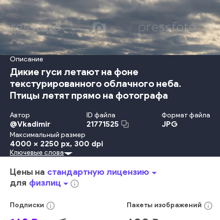
Описание
Дикие гуси летают на фоне
текстурированного облачного неба.
Птицы летят прямо на фотографа
Автор
ID файла
Формат файла
@
Vkadimir
JPG
21771525
Максимальный размер
4000 x 2250 px
, 300 dpi
Ключевые слова
Небо
Окружающая Среда
Дикая Природа
Птицы
Символ
дикий
животное
облачный
динамический
Цены на
стандартную лицензию
arrow_drop_down
фауна
орнитология
гуси
птица
уверенность в себе
для
физлиц
arrow_drop_down
info_outline
сохранение природы
бесплатный рейс
водоплавающая птица
взмахивание крыльями
info_outline
info_outline
Подписки
Пакеты
изображений
вооруженные конфликты
красота движений