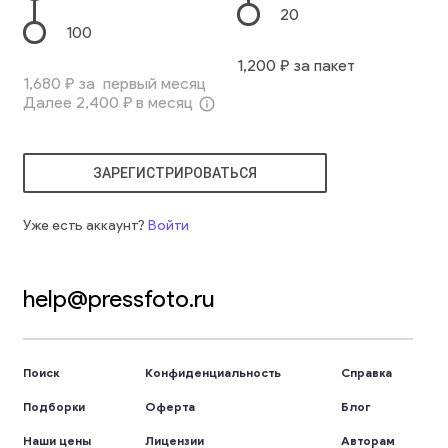
20
100
1,200
₽ за пакет
1,680
₽ за первый месяц
Далее
2,400
₽ в месяц
info_outline
ЗАРЕГИСТРИРОВАТЬСЯ
Уже есть аккаунт?
Войти
help@pressfoto.ru
Поиск
Конфиденциальность
Справка
Подборки
Оферта
Блог
Наши цены
Лицензии
Авторам