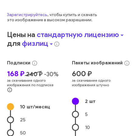
Зарегистрируйтесь
, чтобы купить и скачать
это
изображение
в высоком разрешении.
Цены на
стандартную лицензию
arrow_drop_down
для
физлиц
arrow_drop_down
info_outline
Подписки
Пакеты
изображений
info_outline
info_outline
168
₽
600
₽
240
₽
-
30
%
за скачивание одного
за скачивание одного
изображения по подписке
изображения штучно
info_outline
2
шт
10
шт/месяц
5
25
10
50