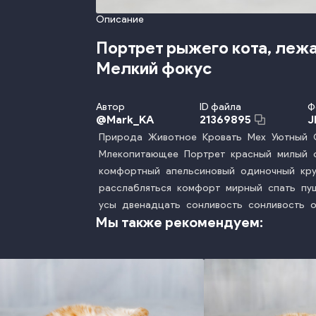
Описание
Портрет рыжего кота, лежа
Мелкий фокус
Автор
ID файла
Ф
@
Mark_KA
J
21369895
Природа
Животное
Кровать
Мех
Уютный
Млекопитающее
Портрет
красный
милый
комфортный
апельсиновый
одиночный
кр
расслабляться
комфорт
мирный
спать
пу
усы
двенадцать
сонливость
сонливость
о
Мы также рекомендуем: