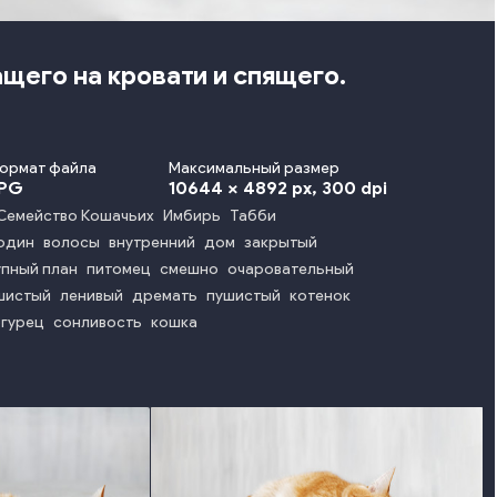
щего на кровати и спящего.
ормат файла
Максимальный размер
PG
10644 x 4892 px
, 300 dpi
Семейство Кошачьих
Имбирь
Табби
один
волосы
внутренний
дом
закрытый
упный план
питомец
смешно
очаровательный
шистый
ленивый
дремать
пушистый
котенок
гурец
сонливость
кошка