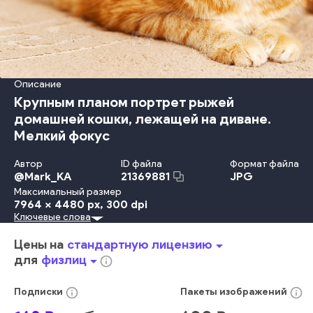
Описание
Крупным планом портрет рыжей
домашней кошки, лежащей на диване.
Мелкий фокус
Автор
ID файла
Формат файла
@
Mark_KA
JPG
21369881
Максимальный размер
7964 x 4480 px
, 300 dpi
Ключевые слова
Отдых
Природа
Животное
Мех
Уютный
Семейство Кошачьих
Котёнок
Вет
Имбирь
Цены на
стандартную лицензию
arrow_drop_down
Млекопитающее
Портрет
красный
глаза
милый
один
для
физлиц
arrow_drop_down
info_outline
лгать
довольно
внутренний
дом
комфортный
отдыхать
апельсиновый
крупный план
задумчивый
info_outline
info_outline
Подписки
Пакеты
изображений
порода
питомец
смешно
очаровательный