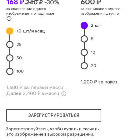
168
₽
600
₽
240
₽
-
30
%
очаровательный
расслабляться
думать
комфорт
за скачивание одного
за скачивание одного
пушистый
мягкий
теплый
пространство
ленивый
уши
изображения по подписке
изображения штучно
пушистый
котенок
ветеринарный
уют
красивый
кошка
info_outline
2
шт
молодой
10
шт/месяц
5
25
10
50
20
100
1,200
₽ за пакет
1,680
₽ за первый месяц
Далее
2,400
₽ в месяц
info_outline
ЗАРЕГИСТРИРОВАТЬСЯ
Зарегистрируйтесь, чтобы купить и скачать
это изображение в высоком разрешении.