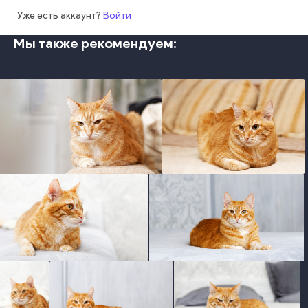
Уже есть аккаунт?
Войти
Мы также рекомендуем:
photo
photo
photo
photo