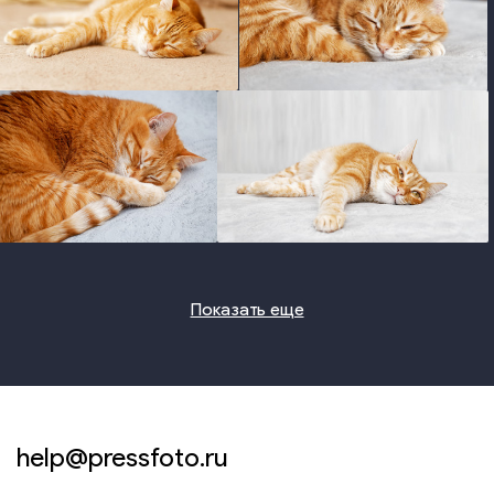
photo
photo
photo
photo
Показать еще
help@pressfoto.ru