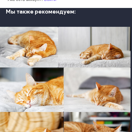
Мы также рекомендуем:
photo
photo
photo
photo