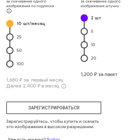
за скачивание одного
за скачивание одного
изображения по подписке
изображения штучно
info_outline
2
шт
10
шт/месяц
5
25
10
50
20
100
1,200
₽ за пакет
1,680
₽ за первый месяц
Далее
2,400
₽ в месяц
info_outline
ЗАРЕГИСТРИРОВАТЬСЯ
Зарегистрируйтесь, чтобы купить и скачать
это изображение в высоком разрешении.
Уже есть аккаунт?
Войти