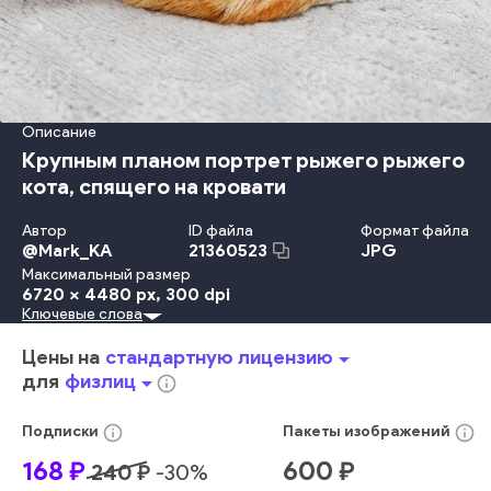
Описание
Крупным планом портрет рыжего рыжего
кота, спящего на кровати
Автор
ID файла
Формат файла
@
Mark_KA
JPG
21360523
Максимальный размер
6720 x 4480 px
, 300 dpi
Ключевые слова
Животное
Мех
Семейство Кошачьих
Котёнок
Имбирь
Табби
Млекопитающее
Портрет
красный
милый
лгать
Цены на
стандартную лицензию
arrow_drop_down
голова
внутренний
никто
апельсиновый
питомец
для
физлиц
arrow_drop_down
info_outline
смешно
спать
усталый
ауиш
спать
котенок
кошечка
меланхолия
тоска
огурец
суетливость
кошка
молодой
info_outline
info_outline
Подписки
Пакеты
изображений
168
₽
600
₽
240
₽
-
30
%