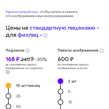
Зарегистрируйтесь
, чтобы купить и скачать
это
изображение
в высоком разрешении.
Цены на
стандартную лицензию
arrow_drop_down
для
физлиц
arrow_drop_down
info_outline
Подписки
Пакеты
изображений
info_outline
info_outline
168
₽
600
₽
240
₽
-
30
%
за скачивание одного
за скачивание одного
изображения по подписке
изображения штучно
info_outline
2
шт
10
шт/месяц
5
25
10
50