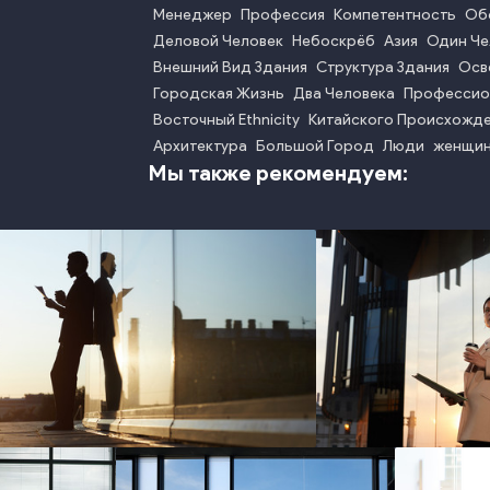
Менеджер
Профессия
Компетентность
Об
Деловой Человек
Небоскрёб
Азия
Один Че
Внешний Вид Здания
Структура Здания
Осв
Городская Жизнь
Два Человека
Профессио
Восточный Ethnicity
Китайского Происхожд
Архитектура
Большой Город
Люди
женщи
Мы также рекомендуем:
photo
phot