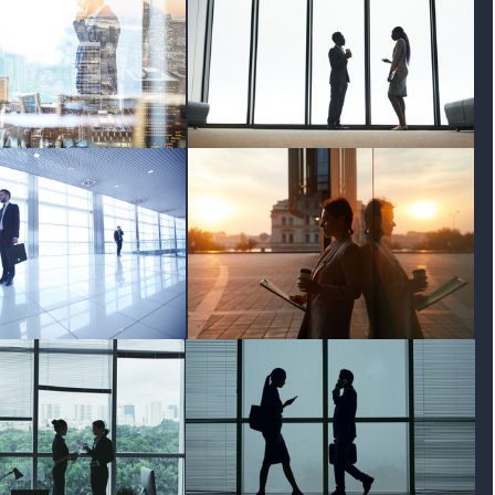
photo
photo
photo
photo
photo
photo