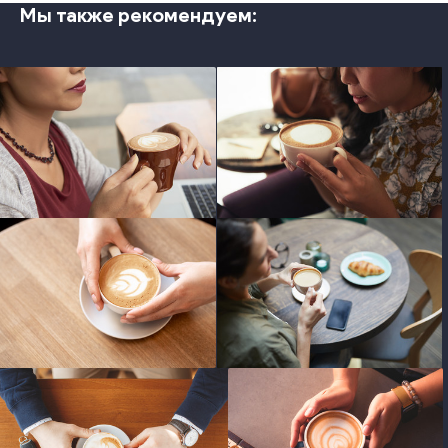
Мы также рекомендуем:
photo
photo
photo
photo