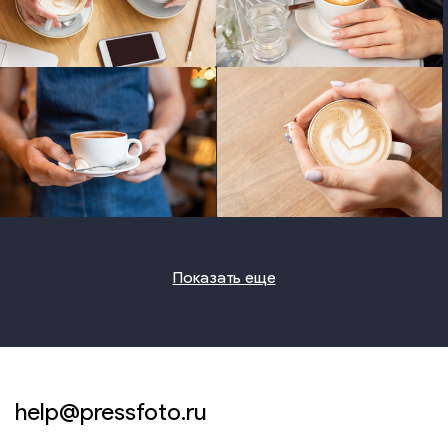
photo
photo
photo
photo
Показать еще
help@pressfoto.ru