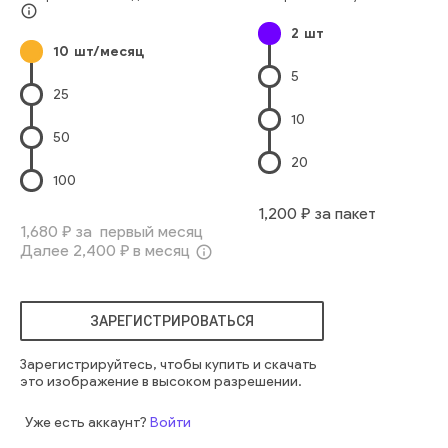
далекий
напиток
info_outline
2
шт
10
шт/месяц
5
25
10
50
20
100
1,200
₽ за пакет
1,680
₽ за первый месяц
Далее
2,400
₽ в месяц
info_outline
ЗАРЕГИСТРИРОВАТЬСЯ
Зарегистрируйтесь, чтобы купить и скачать
это изображение в высоком разрешении.
Уже есть аккаунт?
Войти