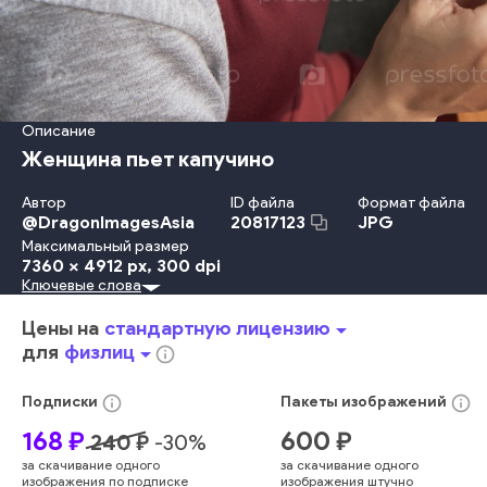
Описание
Женщина пьет капучино
Автор
ID файла
Формат файла
@
DragonImagesAsia
JPG
20817123
Максимальный размер
7360 x 4912 px
, 300 dpi
Ключевые слова
Красота
Счастье
Отдых
Улыбаться
Женщины
Образ Жизни
Напиток
Кафе
Молодой Возраст
Цены на
стандартную лицензию
arrow_drop_down
Работать
Сидеть
Креативность
Чашка
Пить
Кофеин
для
физлиц
arrow_drop_down
info_outline
Короткий Перерыв
Кофейная Кружка
Кружка
Каппучино
Латте
Проведение Досуга
Общественная Столовая
info_outline
info_outline
Подписки
Пакеты
изображений
Молодые Женщины
Кофейня
Бизнес
веселый
женщина
168
₽
600
₽
240
₽
-
30
%
изящный
леди
привлекательный
исполнительный
за скачивание одного
за скачивание одного
помощник
кофе
онлайн
горячий
сообщение
кофейня
изображения по подписке
изображения штучно