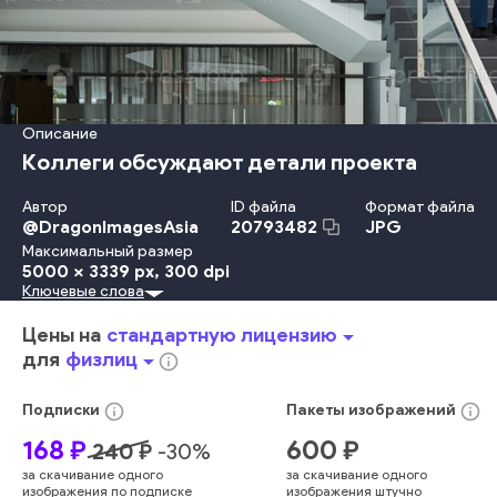
Описание
Коллеги обсуждают детали проекта
Автор
ID файла
Формат файла
@
DragonImagesAsia
JPG
20793482
Максимальный размер
5000 x 3339 px
, 300 dpi
Ключевые слова
Взрослый
Улыбаться
Женщины
Образ Жизни
Мужчины
Костюм
Стоять
Деловая Женщина
Успех
Разговаривать
Цены на
стандартную лицензию
arrow_drop_down
Ходьба
Женский Пол
Молодой Возраст
Работать
для
физлиц
arrow_drop_down
info_outline
Офис
Лестница
Взаимодействие
Партнёрство
Бизнесмен
Менеджер
Профессия
Компетентность
info_outline
info_outline
Подписки
Пакеты
изображений
Хорошо Одетый
Обсуждение
Коридор
168
₽
600
₽
240
₽
-
30
%
Работник Умственного Труда
Ступеньки
за скачивание одного
за скачивание одного
Деловой Человек
Молодые Женщины
Два Человека
изображения по подписке
изображения штучно