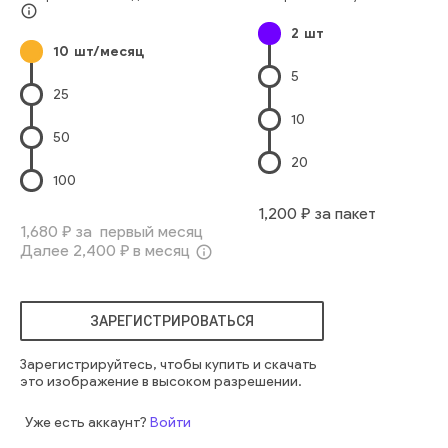
Офисный Рабочий
Профессиональная Деятельность
info_outline
2
шт
Офисное Здание
Корпоративный Бизнес
10
шт/месяц
Европейского Происхождения
Уверенность
Бизнес
5
Люди
веселый
мужчина
кофе
многоэтнический
25
радость людей
10
50
20
100
1,200
₽ за пакет
1,680
₽ за первый месяц
Далее
2,400
₽ в месяц
info_outline
ЗАРЕГИСТРИРОВАТЬСЯ
Зарегистрируйтесь, чтобы купить и скачать
это изображение в высоком разрешении.
Уже есть аккаунт?
Войти