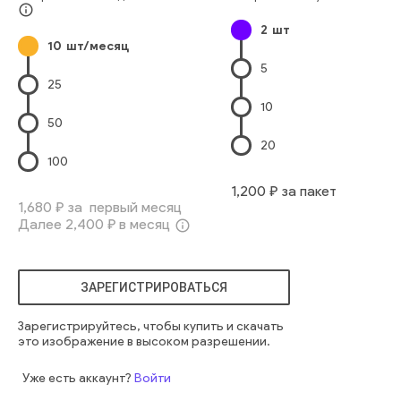
Азиатского И Индийского Происхождения
info_outline
2
шт
Традиционная Одежда
Культура
Китайский Новый Год
10
шт/месяц
Китайского Происхождения
Чонсам
5
Японского Происхождения
25
Восточноазиатского Происхождения
Китай
10
Пара - Отношения
красный
человек
пара
два
новый
50
человек
веселый
женщина
довольно
счастливый
20
одежда
мужчина
традиционный
культура
этнический
100
традиция
ооо
азиатский
позитивность
сезонный
1,200
₽ за пакет
фестиваль
известный
новый год
поздравлять
праздник
1,680
₽ за первый месяц
Далее
2,400
₽ в месяц
вьетнамский
новый год
восемь
info_outline
ЗАРЕГИСТРИРОВАТЬСЯ
Зарегистрируйтесь, чтобы купить и скачать
это изображение в высоком разрешении.
Уже есть аккаунт?
Войти