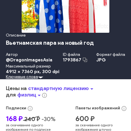
Описание
Вьетнамская пара на новый год
Автор
ID файла
Формат файла
@
DragonImagesAsia
JPG
1793867
Максимальный размер
4912 x 7360 px
, 300 dpi
Ключевые слова
Платье
Красота
Travel Locations
Мода
Счастье
Взрослый
Улыбаться
Женщины
Смотреть
Мужчины
Цены на
стандартную лицензию
arrow_drop_down
Стоять
Праздник
Этническая Группа
Женский Пол
для
физлиц
arrow_drop_down
info_outline
Радость
Год
Время Года
Молодой Возраст
Весна
Эмоция
Приветствовать
Близость
Пара
Мужской Пол
info_outline
info_outline
Подписки
Пакеты
изображений
Азия
Япония
Молодые Женщины
Культура Китая
168
₽
600
₽
240
₽
-
30
%
Два Человека
Культура Японии
Культура Восточной Азии
за скачивание одного
за скачивание одного
Восточный Ethnicity
изображения по подписке
изображения штучно