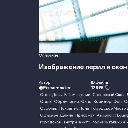
Описание
Изображение перил и окон
Автор
ID файла
@
Pressmaster
17895
Стол
День
В Помещении
Солнечный Свет
Сталь
Обрамление
Окно
Коридор
Фон
С
Особняк
Покрытие Пола
Городское Место 
Офисное Здание
Прихожая
Аэропорт Loun
городской
внутри
никто
горизонтальный