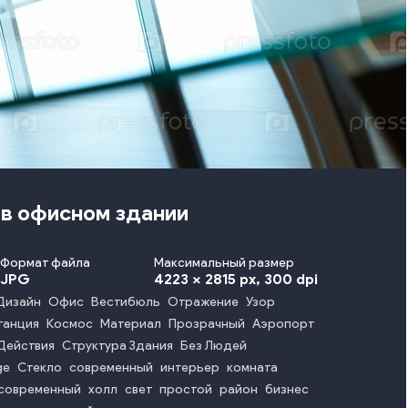
 в офисном здании
Формат файла
Максимальный размер
JPG
4223 x 2815 px
, 300 dpi
Дизайн
Офис
Вестибюль
Отражение
Узор
танция
Космос
Материал
Прозрачный
Аэропорт
Действия
Структура Здания
Без Людей
ge
Стекло
современный
интерьер
комната
современный
холл
свет
простой
район
бизнес