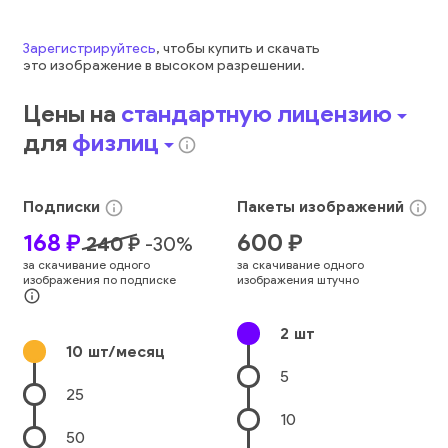
Зарегистрируйтесь
, чтобы купить и скачать
это
изображение
в высоком разрешении.
Цены на
стандартную лицензию
arrow_drop_down
для
физлиц
arrow_drop_down
info_outline
Подписки
Пакеты
изображений
info_outline
info_outline
168
₽
600
₽
240
₽
-
30
%
за скачивание одного
за скачивание одного
изображения по подписке
изображения штучно
info_outline
2
шт
10
шт/месяц
5
25
10
50