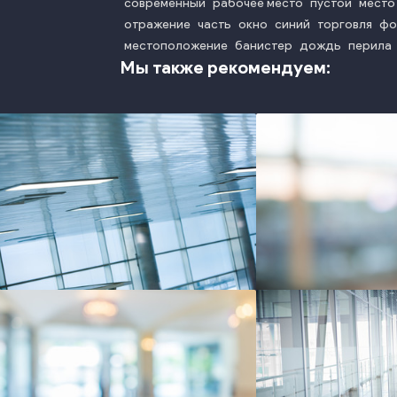
современный
рабочее место
пустой
место
отражение
часть
окно
синий
торговля
фо
местоположение
банистер
дождь
перила
Мы также рекомендуем:
photo
phot