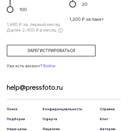
20
100
1,200
₽ за пакет
1,680
₽ за первый месяц
Далее
2,400
₽ в месяц
info_outline
ЗАРЕГИСТРИРОВАТЬСЯ
Уже есть аккаунт?
Войти
help@pressfoto.ru
Поиск
Конфиденциальность
Справка
Подборки
Оферта
Блог
Наши цены
Лицензии
Авторам