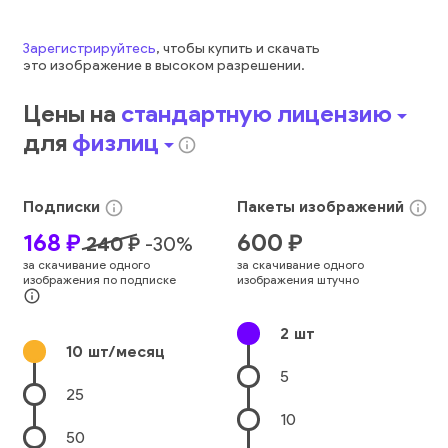
Зарегистрируйтесь
, чтобы купить и скачать
это
изображение
в высоком разрешении.
Цены на
стандартную лицензию
arrow_drop_down
для
физлиц
arrow_drop_down
info_outline
Подписки
Пакеты
изображений
info_outline
info_outline
168
₽
600
₽
240
₽
-
30
%
за скачивание одного
за скачивание одного
изображения по подписке
изображения штучно
info_outline
2
шт
10
шт/месяц
5
25
10
50