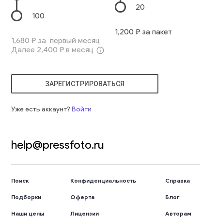
20
100
1,200
₽ за пакет
1,680
₽ за первый месяц
Далее
2,400
₽ в месяц
info_outline
ЗАРЕГИСТРИРОВАТЬСЯ
Уже есть аккаунт?
Войти
help@pressfoto.ru
Поиск
Конфиденциальность
Справка
Подборки
Оферта
Блог
Наши цены
Лицензии
Авторам