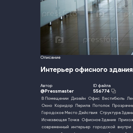
Описание
Интерьер офисного здания
Автор
ID файла
@
Pressmaster
556774
В Помещении
Дизайн
Офис
Вестибюль
Ле
Окно
Коридор
Перила
Потолок
Прозрачн
Городское Место Действия
Структура Здан
Исчезающая Точка
Офисное Здание
Прихо
современный
интерьер
городской
внутри