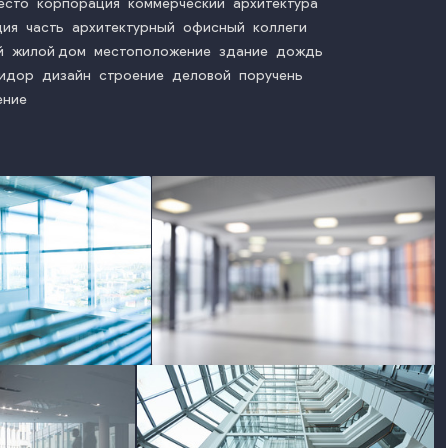
есто
корпорация
коммерческий
архитектура
ция
часть
архитектурный
офисный
коллеги
й
жилой дом
местоположение
здание
дождь
идор
дизайн
строение
деловой
поручень
ение
hoto
photo