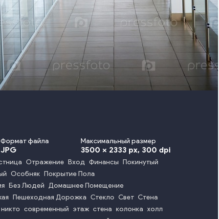
Формат файла
Максимальный размер
JPG
3500 x 2333 px
, 300 dpi
стница
Отражение
Вход
Финансы
Покинутый
ый
Особняк
Покрытие Пола
ия
Без Людей
Домашнее Помещение
жая
Пешеходная Дорожка
Стекло
Свет
Стена
никто
современный
этаж
стена
колонка
холл