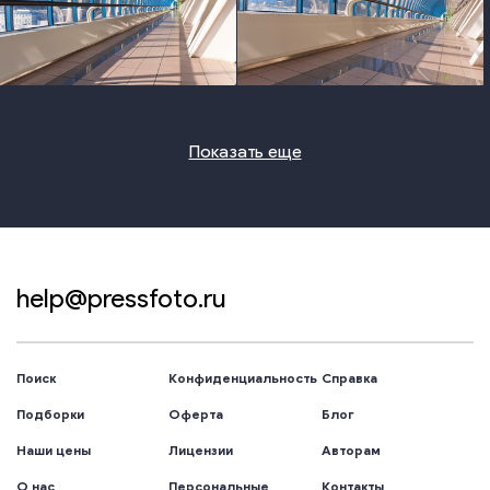
photo
photo
Показать еще
help@pressfoto.ru
Поиск
Конфиденциальность
Справка
Подборки
Оферта
Блог
Наши цены
Лицензии
Авторам
О нас
Персональные
Контакты