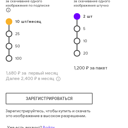
за скачивание одного
за скачивание одного
Строительная Отрасль
Геометрическая Форма
Стекло
изображения по подписке
изображения штучно
Фитц Холл
голубой
современный
закрытый
интерьер
info_outline
2
шт
городской
внутри
стена
фон
внешний вид
холл
10
шт/месяц
лазурный
стена
перспектива
геометрический
офис
5
торговля
современный
пустой
пустой
архитектура
25
интерьер
помещение
конструкция
отражение
окно
10
защита
синий
центр
небо
банк
центр
здание
строить
50
строить
торговля
недвижимость
мост
построенный
20
футуристический
город
сооружение
москва
металл
100
сталь
мост
сфера
дверь
район
труба
недвижимость
1,200
₽ за пакет
перспектива
станция
стекло
пешеходный
коридор
1,680
₽ за первый месяц
Далее
2,400
₽ в месяц
строение
блок
зал
фиолетовый
геометрический
info_outline
туннель
футуристический
потолок
лазурный
внутри
отель
бизнес интерьер
бизнес-центр
ЗАРЕГИСТРИРОВАТЬСЯ
Зарегистрируйтесь, чтобы купить и скачать
это изображение в высоком разрешении.
Уже есть аккаунт?
Войти