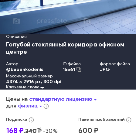
Описание
Голубой стеклянный коридор в офисном
центре
Автор
ID файла
Формат файла
@
babenkodenis
JPG
15561
Максимальный размер
4374 x 2916 px
, 300 dpi
Ключевые слова
Металл
Защита
В Помещении
Небо
Офис
Фиалка
Крыша
Сфера
Отражение
Сталь
Строительство
Окно
Цены на
стандартную лицензию
arrow_drop_down
Банк
Коридор
Потолок
Станция
Труба
Блокировать
для
физлиц
arrow_drop_down
info_outline
Фоновые Изображения
Аэропорт
Район
Пешеход
Покрытие Пола
Москва
Метро
Тоннель
info_outline
info_outline
Подписки
Пакеты
изображений
Городское Место Действия
Структура Здания
Без Людей
168
₽
600
₽
240
₽
-
30
%
Исчезающая Точка
Офисное Здание
Прихожая