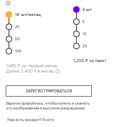
Прихожая
Европейского Происхождения
Стекло
Бизнес
info_outline
2
шт
Архитектура
Люди
человек
человек
закрытый
10
шт/месяц
интерьер
современный
этаж
персонал
работник
пятно
5
профессия
идти
быстрее
размытый
торопливо
25
10
50
20
100
1,200
₽ за пакет
1,680
₽ за первый месяц
Далее
2,400
₽ в месяц
info_outline
ЗАРЕГИСТРИРОВАТЬСЯ
Зарегистрируйтесь, чтобы купить и скачать
это изображение в высоком разрешении.
Уже есть аккаунт?
Войти