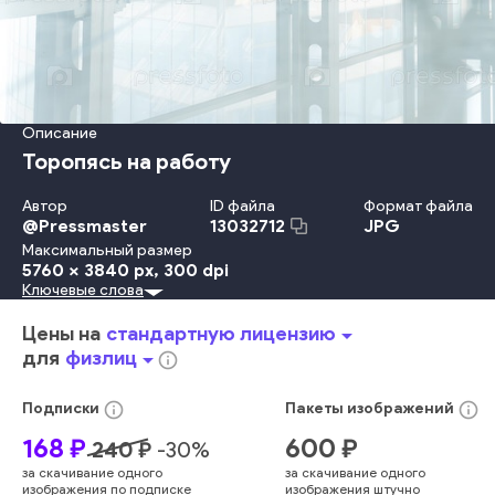
Описание
Торопясь на работу
Автор
ID файла
Формат файла
@
Pressmaster
JPG
13032712
Максимальный размер
5760 x 3840 px
, 300 dpi
Ключевые слова
Взрослый
Женщины
Образ Жизни
Мужчины
Стоять
Ходьба
День
В Помещении
Дизайн
Офис
Вестибюль
Цены на
стандартную лицензию
arrow_drop_down
Движение
Отражение
Действие
Бизнесмен
Менеджер
для
физлиц
arrow_drop_down
info_outline
Предприниматель
Строительство
Окно
Коридор
Контур
Скорость
Мужской Пол
Багаж
Аэропорт
Раш
info_outline
info_outline
Подписки
Пакеты
изображений
Деловой Человек
Покрытие Пола
Один Человек
168
₽
600
₽
240
₽
-
30
%
Городское Место Действия
Структура Здания
за скачивание одного
за скачивание одного
Место Для Текста
Размытое Движение
Офисное Здание
изображения по подписке
изображения штучно