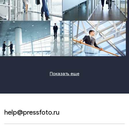
photo
photo
photo
photo
photo
Показать еще
help@pressfoto.ru