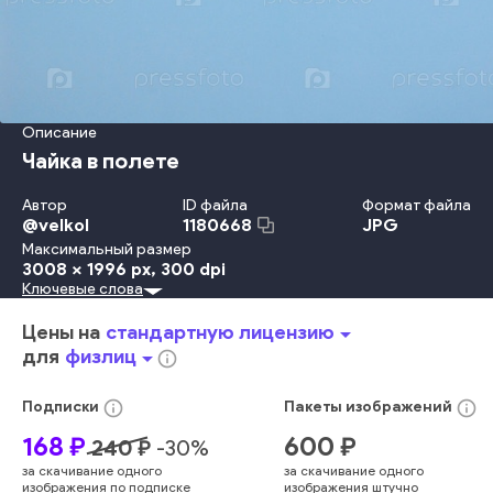
Описание
Чайка в полете
Автор
ID файла
Формат файла
@
velkol
JPG
1180668
Максимальный размер
3008 x 1996 px
, 300 dpi
Ключевые слова
Природа
На Открытом Воздухе
Небо
Свобода
Пляж
Узор
Животное
Летать
Космос
Дикая Природа
Птица
Цены на
стандартную лицензию
arrow_drop_down
Муха
Чайка
Животные В Дикой Природе
для
физлиц
arrow_drop_down
info_outline
Крыло Животного
голубой
сцена
открытый
лидер
животное
скорость
птица
info_outline
info_outline
Подписки
Пакеты
изображений
168
₽
600
₽
240
₽
-
30
%
за скачивание одного
за скачивание одного
изображения по подписке
изображения штучно