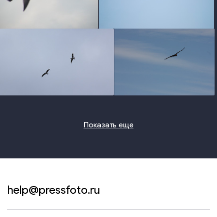
photo
photo
photo
photo
Показать еще
help@pressfoto.ru