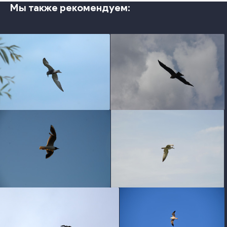
Мы также рекомендуем:
photo
photo
photo
photo