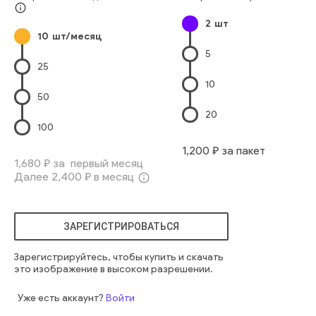
девочка
милый
маленький
европеец
маленький
info_outline
2
шт
веселый
женщина
довольно
счастливый
здоровый
10
шт/месяц
комната
привлекательный
мама
радостный
милый
5
смеяться
смешно
очаровательный
ребенок
обнимать
25
воспитание детей
звучит
мама
любовь
10
50
20
100
1,200
₽ за пакет
1,680
₽ за первый месяц
Далее
2,400
₽ в месяц
info_outline
ЗАРЕГИСТРИРОВАТЬСЯ
Зарегистрируйтесь, чтобы купить и скачать
это изображение в высоком разрешении.
Уже есть аккаунт?
Войти