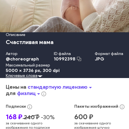
Описание
Счастливая мама
Автор
ID файла
Формат файла
@
choreograph
JPG
10992398
Максимальный размер
5000 x 3736 px
, 300 dpi
Ключевые слова
Красота
Travel Locations
Младенец
Ребёнок
Детство
Забота
Счастье
Веселье
Взрослый
Улыбаться
Цены на
стандартную лицензию
arrow_drop_down
Женщины
Образ Жизни
Девочки
Любовь
Семья
для
физлиц
arrow_drop_down
info_outline
Держать
Мать
Родитель
Дочь
Женский Пол
В Помещении
Радость
Смеяться
Интерьер Дома
info_outline
info_outline
Подписки
Пакеты
изображений
Сидеть
Играть
Наслаждение
Близость
Диван
168
₽
600
₽
240
₽
-
30
%
Обнимать
Малыш
Любящий
Спальня
Два Человека
за скачивание одного
за скачивание одного
Европейского Происхождения
Девочки-Младенцы
изображения по подписке
изображения штучно