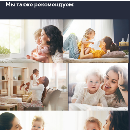
Мы также рекомендуем:
photo
photo
photo
photo