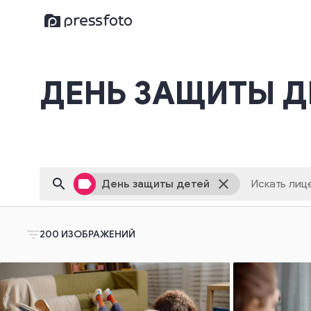
ДЕНЬ ЗАЩИТЫ Д
search
label
close
День защиты детей
filter_list
200
ИЗОБРАЖЕНИЙ
link
Вставьте ссылку на изображение в строку 