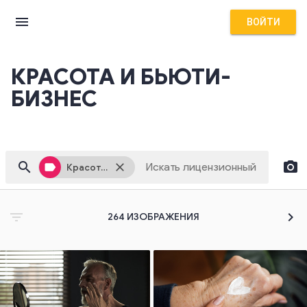
menu
ВОЙТИ
КРАСОТА И БЬЮТИ-
БИЗНЕС
search
camera_alt
label
close
Красота и бьюти-бизнес
filter_list
chevron_right
264
ИЗОБРАЖЕНИЯ
file_upload
Кликните здесь, чтобы выбрать изображение или перетащите его сюда