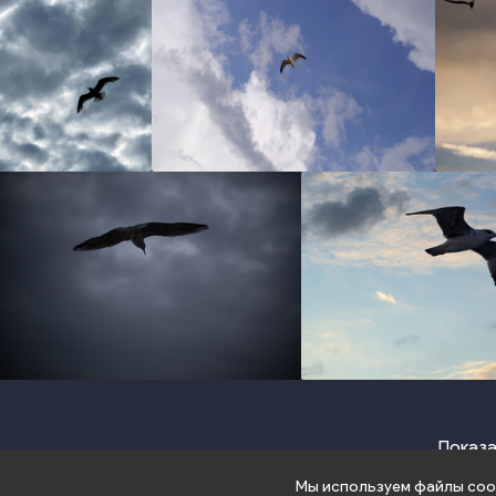
photo
photo
photo
photo
Показа
Мы используем файлы cook