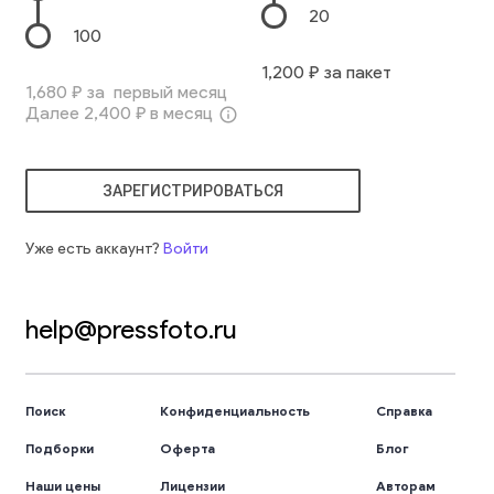
20
100
1,200
₽ за пакет
1,680
₽ за первый месяц
Далее
2,400
₽ в месяц
info_outline
ЗАРЕГИСТРИРОВАТЬСЯ
Уже есть аккаунт?
Войти
help@pressfoto.ru
Поиск
Конфиденциальность
Справка
Подборки
Оферта
Блог
Наши цены
Лицензии
Авторам