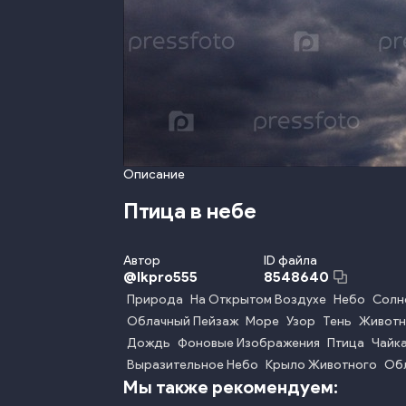
Описание
Птица в небе
Автор
ID файла
@
lkpro555
8548640
Природа
На Открытом Воздухе
Небо
Солн
Облачный Пейзаж
Море
Узор
Тень
Животн
Дождь
Фоновые Изображения
Птица
Чайк
Выразительное Небо
Крыло Животного
Об
Мы также рекомендуем: