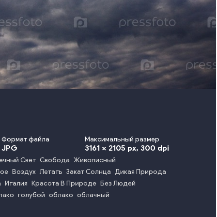
Формат файла
Максимальный размер
JPG
3161 x 2105 px
, 300 dpi
ечный Свет
Свобода
Живописный
ое
Воздух
Летать
Закат Солнца
Дикая Природа
а
Италия
Красота В Природе
Без Людей
лако
голубой
облако
облачный