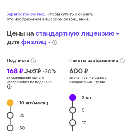
Зарегистрируйтесь
, чтобы купить и скачать
это
изображение
в высоком разрешении.
Цены на
стандартную лицензию
arrow_drop_down
для
физлиц
arrow_drop_down
info_outline
Подписки
Пакеты
изображений
info_outline
info_outline
168
₽
600
₽
240
₽
-
30
%
за скачивание одного
за скачивание одного
изображения по подписке
изображения штучно
info_outline
2
шт
10
шт/месяц
5
25
10
50