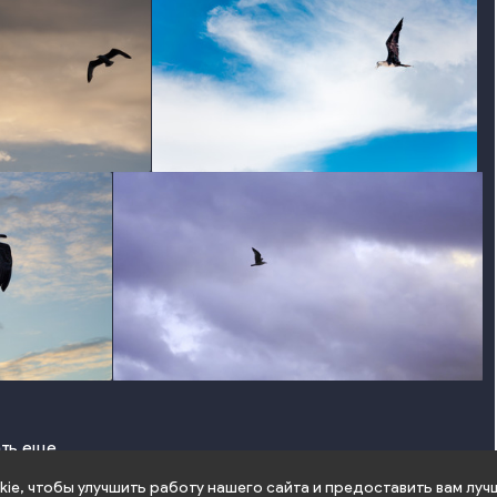
photo
photo
photo
ть еще
ie, чтобы улучшить работу нашего сайта и предоставить вам луч