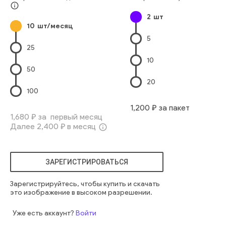
Место Для Текста
Городская Жизнь
info_outline
2
шт
Профессиональная Деятельность
Деловая Поездка
10
шт/месяц
Только Взрослые
Тип Транспорта
Только Один Мужчина
5
Корпоративный Бизнес
Европейского Происхождения
25
Только Мужчины
Костюм В Комплекте
человек
человек
10
мужчина
путешествие
холл
исполнительный
50
путешествие
возрастная сумка
полет
отъезд
20
авиакомпания
терминал
путешествовать
100
1,200
₽ за пакет
1,680
₽ за первый месяц
Далее
2,400
₽ в месяц
info_outline
ЗАРЕГИСТРИРОВАТЬСЯ
Зарегистрируйтесь, чтобы купить и скачать
это изображение в высоком разрешении.
Уже есть аккаунт?
Войти