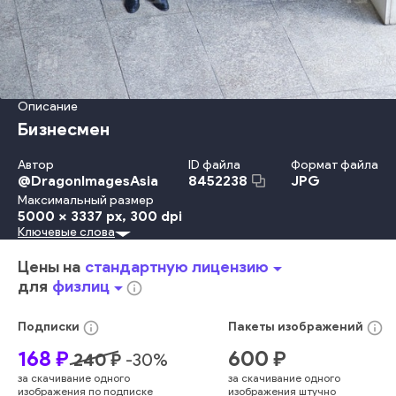
Описание
Бизнесмен
Автор
ID файла
Формат файла
@
DragonImagesAsia
JPG
8452238
Максимальный размер
5000 x 3337 px
, 300 dpi
Ключевые слова
Взрослый
На Открытом Воздухе
Мужчины
Костюм
Стоять
Успех
Перевозка
Ходьба
День
В Помещении
Цены на
стандартную лицензию
arrow_drop_down
Молодой Возраст
В Полный Рост
Выше
Бизнесмен
для
физлиц
arrow_drop_down
info_outline
Хорошо Одетый
Портфель
Чемодан
Искать
Турист
Пассажир
Станция
Работник Умственного Труда
info_outline
info_outline
Подписки
Пакеты
изображений
Мужской Пол
Багаж
Аэропорт
Деловой Человек
168
₽
600
₽
240
₽
-
30
%
Праздничная Одежда
Ворота
Покрытие Пола
за скачивание одного
за скачивание одного
Один Человек
Городское Место Действия
изображения по подписке
изображения штучно