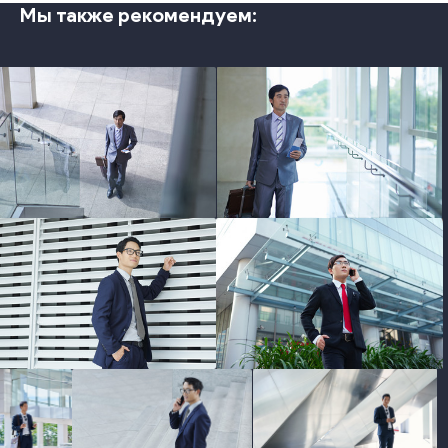
Мы также рекомендуем:
photo
photo
photo
photo