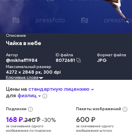
Описание
Чайка в небе
Автор
ID файла
Формат файла
@
mikhaff1984
JPG
8072681
Максимальный размер
4272 x 2848 px
, 300 dpi
Ключевые слова
Красота
Изолированный
Природа
Смотреть
Небо
4K Разрешение
Море
Движение
Животное
Летать
Цены на
стандартную лицензию
arrow_drop_down
Ветер
Птица
Перо
Клюв
Муха
Чайка
Планировать
для
физлиц
arrow_drop_down
info_outline
Крыло Животного
Облако
сцена
много
высокий
вверх
крупный план
близко
различные
звук
крылья
золото
info_outline
info_outline
Подписки
Пакеты
изображений
морские птицы
вингпан
размах крыла
168
₽
600
₽
240
₽
-
30
%
за скачивание одного
за скачивание одного
изображения по подписке
изображения штучно