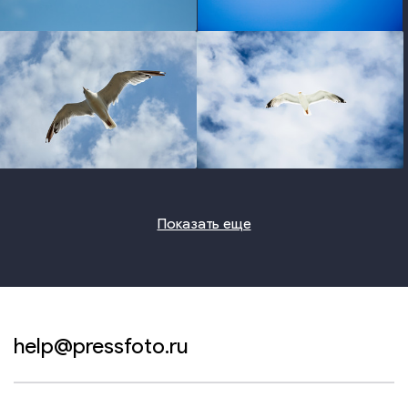
photo
photo
photo
photo
Показать еще
help@pressfoto.ru