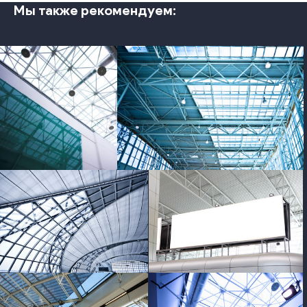
Мы также рекомендуем:
photo
photo
photo
photo