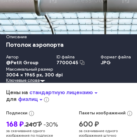
Описание
Потолок аэропорта
Автор
ID файла
Формат файла
@
Petit Group
JPG
7700045
Максимальный размер
3004 x 1965 px
, 300 dpi
Ключевые слова
Металл
В Помещении
Дизайн
Офис
Крыша
Вестибюль
Форма Предмета
Узор
Сталь
Технология
Цены на
стандартную лицензию
arrow_drop_down
Строительство
Окно
Коридор
Потолок
Станция
для
физлиц
arrow_drop_down
info_outline
Фоновые Изображения
Аэропорт
Покрытие Пола
Структура Здания
Португалия
Без Людей
info_outline
info_outline
Подписки
Пакеты
изображений
Исчезающая Точка
Каркасная Конструкция
Прихожая
168
₽
600
₽
240
₽
-
30
%
Строительная Отрасль
Архитектура И Здания
Стекло
за скачивание одного
за скачивание одного
голубой
новый
яркий
городской
никто
изображения по подписке
изображения штучно