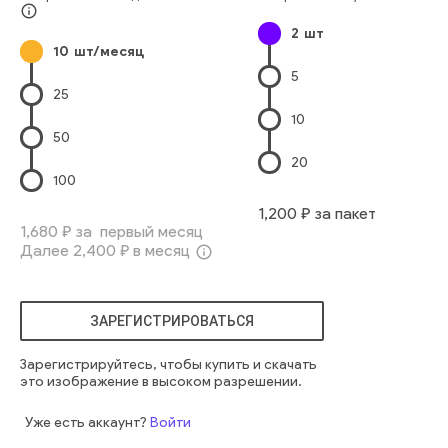
горизонтальный
современный
холл
свет
info_outline
2
шт
геометрический
публичный
футуристический
терминал
10
шт/месяц
постмодерн
порт
5
25
10
50
20
100
1,200
₽ за пакет
1,680
₽ за первый месяц
Далее
2,400
₽ в месяц
info_outline
ЗАРЕГИСТРИРОВАТЬСЯ
Зарегистрируйтесь, чтобы купить и скачать
это изображение в высоком разрешении.
Уже есть аккаунт?
Войти