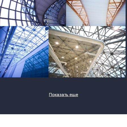
photo
photo
photo
photo
Показать еще