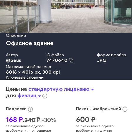
Описание
Офисное здание
Автор
ID файла
Формат файла
@
peus
JPG
7470640
Максимальный размер
6016 x 4016 px
, 300 dpi
Ключевые слова
День
Небо
Дизайн
Офис
Отражение
Вход
Сталь
Финансы
Технология
Окно
Банк
Фасад
Небоскрёб
Цены на
стандартную лицензию
arrow_drop_down
Городское Место Действия
Внешний Вид Здания
для
физлиц
arrow_drop_down
info_outline
Структура Здания
Без Людей
Нижний Ракурс
Городская Жизнь
Офисное Здание
Смотреть Вверх
info_outline
info_outline
Подписки
Пакеты
изображений
Бизнес-Центр
Стекло
современный
открытый
168
₽
600
₽
240
₽
-
30
%
городской
облако
никто
центр города
корпоративный
за скачивание одного
за скачивание одного
фронт
архитектура
будущее
впечатляющий
изображения по подписке
изображения штучно