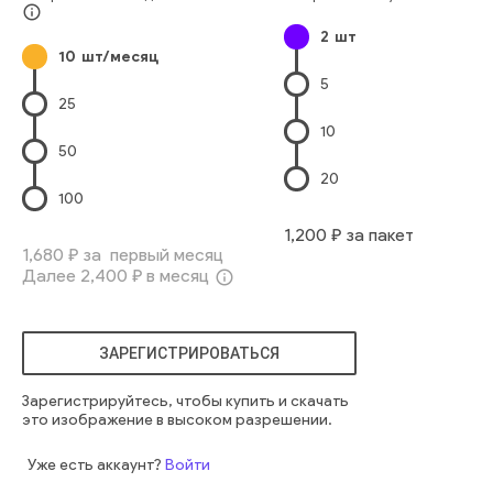
внешний вид
высокий
городская архитектура
info_outline
2
шт
экстремальный низкий угол обзора
финансовая компания
10
шт/месяц
5
25
10
50
20
100
1,200
₽ за пакет
1,680
₽ за первый месяц
Далее
2,400
₽ в месяц
info_outline
ЗАРЕГИСТРИРОВАТЬСЯ
Зарегистрируйтесь, чтобы купить и скачать
это изображение в высоком разрешении.
Уже есть аккаунт?
Войти