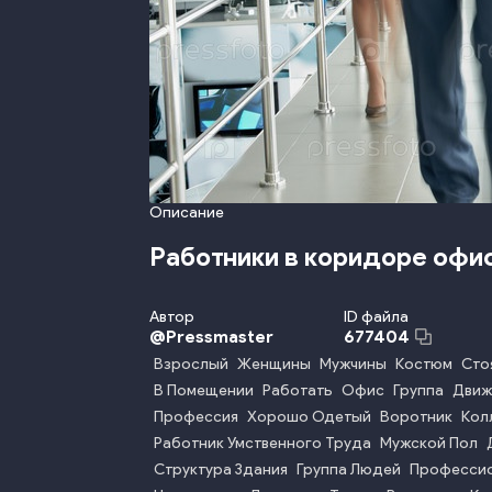
Описание
Работники в коридоре офи
Автор
ID файла
@
Pressmaster
677404
Взрослый
Женщины
Мужчины
Костюм
Сто
В Помещении
Работать
Офис
Группа
Движ
Профессия
Хорошо Одетый
Воротник
Кол
Работник Умственного Труда
Мужской Пол
Структура Здания
Группа Людей
Профессио