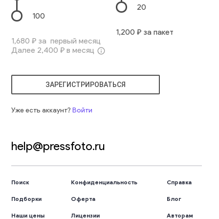
20
100
1,200
₽ за пакет
1,680
₽ за первый месяц
Далее
2,400
₽ в месяц
info_outline
ЗАРЕГИСТРИРОВАТЬСЯ
Уже есть аккаунт?
Войти
help@pressfoto.ru
Поиск
Конфиденциальность
Справка
Подборки
Оферта
Блог
Наши цены
Лицензии
Авторам