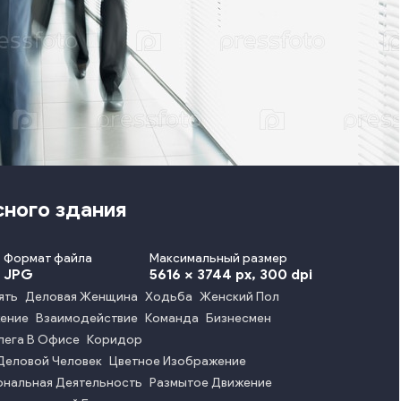
сного здания
Формат файла
Максимальный размер
JPG
5616 x 3744 px
, 300 dpi
ять
Деловая Женщина
Ходьба
Женский Пол
ение
Взаимодействие
Команда
Бизнесмен
лега В Офисе
Коридор
Деловой Человек
Цветное Изображение
нальная Деятельность
Размытое Движение