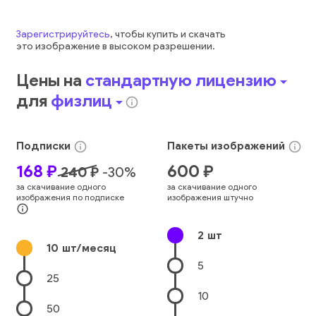
Зарегистрируйтесь
, чтобы купить и скачать
это
изображение
в высоком разрешении.
Цены на
стандартную лицензию
arrow_drop_down
для
физлиц
arrow_drop_down
info_outline
Подписки
Пакеты
изображений
info_outline
info_outline
168
₽
600
₽
240
₽
-
30
%
за скачивание одного
за скачивание одного
изображения по подписке
изображения штучно
info_outline
2
шт
10
шт/месяц
5
25
10
50