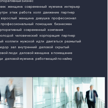
рпоративный Бизнес
овек
женщина
современный
мужчина
интерьер
нутри
этаж
работа
холл
движение
партнер
взрослый
женщина
девушка
профессионал
профессиональный
помощник
бизнесмен
рпоративный
современный
компания
молодой
человеческий
корпорация
партнер
ый
коллеги
мужской
идти
двигаться
размытый
ридор
зал
внутренний
деловой
скрытый
овой люди
деловой женщина
в помещение
ди
деловой мужчина
работающий по найму