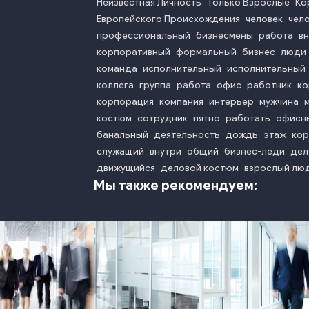
Неизвестная Личность
Только Взрослые
Ко
Европейского Происхождения
человек
чел
профессиональный
бизнесмены
работа
в
корпоративный
формальный
бизнес
люди
команда
исполнительный
исполнительный
коллега
группа
работа
офис
работник
ко
корпорация
компания
интерьер
мужчина
костюм
сотрудник
пятно
работать
офисн
банальный
деятельность
дождь
этаж
ко
служащий
внутри
общий
бизнес-леди
дел
движущийся
деловой костюм
взрослый лю
Мы также рекомендуем: