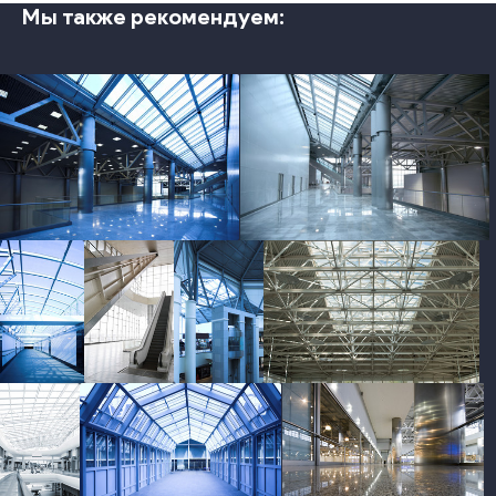
Мы также рекомендуем:
photo
photo
photo
photo
photo
photo