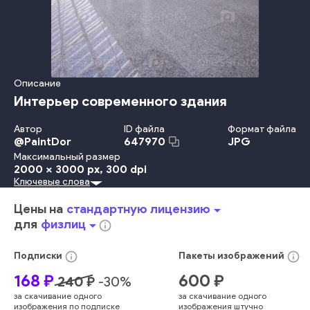
Описание
Интерьер современного здания
Автор
ID файла
Формат файла
@
PaintDor
JPG
647970
Максимальный размер
2000 x 3000 px
, 300 dpi
Ключевые слова
Путешествовать
Перевозка
В Помещении
Крыша
Сталь
Потолок
Станция
Аэропорт
Покрытие Пола
Цены на
стандартную лицензию
arrow_drop_down
Городское Место Действия
Структура Здания
Без Людей
для
физлиц
arrow_drop_down
info_outline
Строительная Отрасль
Архитектура И Здания
Стекло
стена
серый
современный
архитектура
интерьер
info_outline
info_outline
Подписки
Пакеты
изображений
помещение
конструкция
стеклянный
окно
здание
168
₽
600
₽
240
₽
-
30
%
колонна
пол
потолок
внутри
за скачивание одного
за скачивание одного
изображения по подписке
изображения штучно