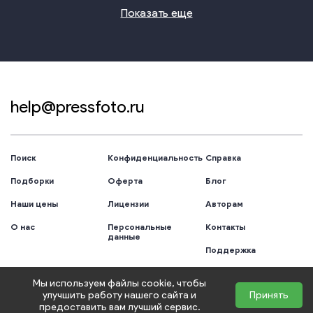
Показать еще
help@pressfoto.ru
Поиск
Конфиденциальность
Справка
Подборки
Оферта
Блог
Наши цены
Лицензии
Авторам
О нас
Персональные
Контакты
данные
Поддержка
Мы используем файлы cookie, чтобы
улучшить работу нашего сайта и
Принять
Copyright © 2006-2026 Цифровая Собственность ™
предоставить вам лучший сервис.