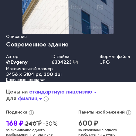
Описание
Современное здание
Автор
ID файла
Формат файла
@
Evgeny
JPG
6334223
Максимальный размер
3456 x 5184 px
, 300 dpi
Ключевые слова
На Открытом Воздухе
Небо
Отражение
Окно
Угол
Кафель
Фасад
Небоскрёб
Городское Место Действия
Цены на
стандартную лицензию
arrow_drop_down
Внешний Вид Здания
Структура Здания
Без Людей
для
физлиц
arrow_drop_down
info_outline
Офисное Здание
Строительная Отрасль
Архитектура И Здания
Стекло
голубой
яркий
info_outline
info_outline
Подписки
Пакеты
изображений
современный
открытый
архитектура
окна
168
₽
600
₽
240
₽
-
30
%
вертикальный
геометрический
угловой
за скачивание одного
за скачивание одного
городская архитектура
изображения по подписке
изображения штучно