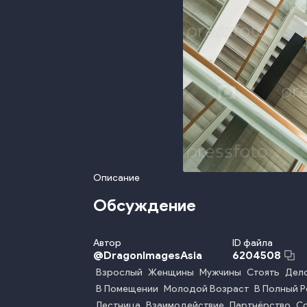
Описание
Обсуждение
Автор
ID файла
@
DragonImagesAsia
6204508
Взрослый
Женщины
Мужчины
Стоять
Дел
В Помещении
Молодой Возраст
В Полный Р
Лестница
Взаимодействие
Партнёрство
С