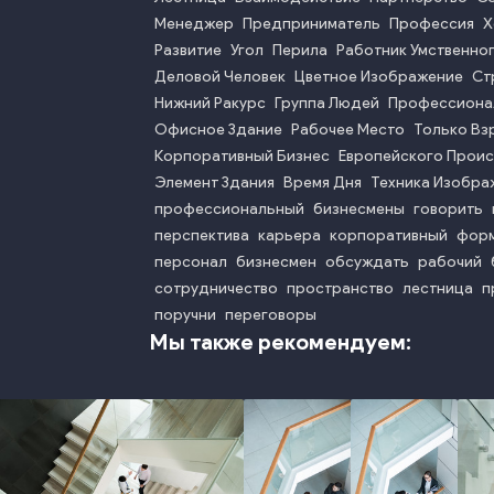
Менеджер
Предприниматель
Профессия
Х
Развитие
Угол
Перила
Работник Умственно
Деловой Человек
Цветное Изображение
Ст
Нижний Ракурс
Группа Людей
Профессиона
Офисное Здание
Рабочее Место
Только Вз
Корпоративный Бизнес
Европейского Прои
Элемент Здания
Время Дня
Техника Изобра
профессиональный
бизнесмены
говорить
перспектива
карьера
корпоративный
фор
персонал
бизнесмен
обсуждать
рабочий
сотрудничество
пространство
лестница
п
поручни
переговоры
Мы также рекомендуем: