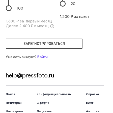
20
100
1,200
₽ за пакет
1,680
₽ за первый месяц
Далее
2,400
₽ в месяц
info_outline
ЗАРЕГИСТРИРОВАТЬСЯ
Уже есть аккаунт?
Войти
help@pressfoto.ru
Поиск
Конфиденциальность
Справка
Подборки
Оферта
Блог
Наши цены
Лицензии
Авторам