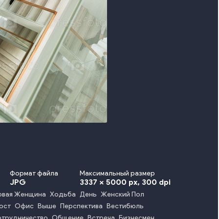
Формат файла
Максимальный размер
JPG
3337 x 5000 px
, 300 dpi
овая Женщина
Ходьба
День
Женский Пол
ост
Офис
Выше
Перспектива
Вестибюль
отрудничество
Общение
Встреча
Бизнесмен