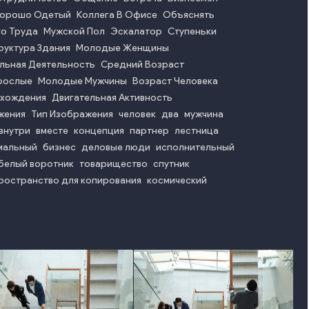
орошо Одетый
Коллега В Офисе
Объяснять
го Труда
Мужской Пол
Эскалатор
Ступеньки
руктура Здания
Молодые Женщины
льная Деятельность
Средний Возраст
рослые
Молодые Мужчины
Возраст Человека
схождения
Двигательная Активность
жения
Тип Изображения
человек
два
мужчина
внутри
вместе
концепция
партнер
лестница
мальный
бизнес
деловые люди
исполнительный
белый воротник
товарищество
спутник
ространство для копирования
космический