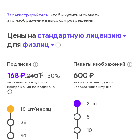
Зарегистрируйтесь
, чтобы купить и скачать
это
изображение
в высоком разрешении.
Цены на
стандартную лицензию
arrow_drop_down
для
физлиц
arrow_drop_down
info_outline
Подписки
Пакеты
изображений
info_outline
info_outline
168
₽
600
₽
240
₽
-
30
%
за скачивание одного
за скачивание одного
изображения по подписке
изображения штучно
info_outline
2
шт
10
шт/месяц
5
25
10
50