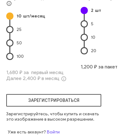
избирательный
мать
выбор
консерватория
info_outline
2
шт
стеклопакет
производство
теплица
культивирование
10
шт/месяц
цветочный
сельское хозяйство
5
25
10
50
20
100
1,200
₽ за пакет
1,680
₽ за первый месяц
Далее
2,400
₽ в месяц
info_outline
ЗАРЕГИСТРИРОВАТЬСЯ
Зарегистрируйтесь, чтобы купить и скачать
это изображение в высоком разрешении.
Уже есть аккаунт?
Войти