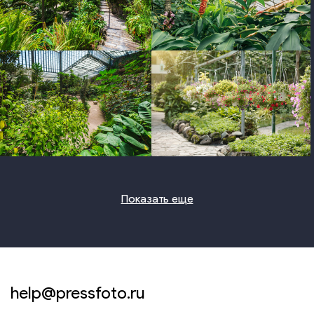
photo
photo
photo
photo
Показать еще
help@pressfoto.ru