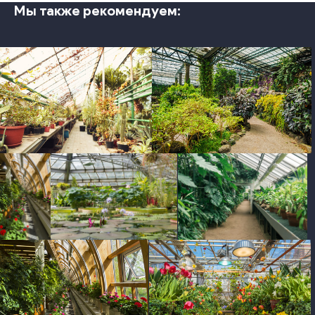
Мы также рекомендуем:
photo
photo
photo
photo
photo