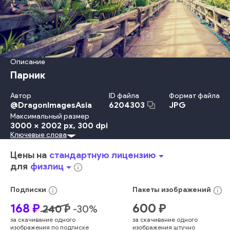
Описание
Парник
Автор
ID файла
Формат файла
@
DragonImagesAsia
JPG
6204303
Максимальный размер
3000 x 2002 px
, 300 dpi
Ключевые слова
Природа
В Помещении
Окружающая Среда
Ферма
Сад
Работать В Саду
Рост
Цветок
Лист
Изобилие
Ботаника
Цены на
стандартную лицензию
arrow_drop_down
Теплица
Плантация
Растениеводство
для
физлиц
arrow_drop_down
info_outline
Цветное Изображение
Без Людей
Зелёный
Садоводческий Питомник
Садовый Центр
зеленый
info_outline
info_outline
Подписки
Пакеты
изображений
маленький
закрытый
внутри
природный
никто
этаж
168
₽
600
₽
240
₽
-
30
%
сельское хозяйство
сельское хозяйство
ряд
цветочный
за скачивание одного
за скачивание одного
флора
растущий
экзотический
растительность
листва
изображения по подписке
изображения штучно